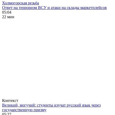
Холмогорская резьба
Ответ на терроризм ВСУ и атаки на склады маркетплейсов
05:04
22 мин
Контекст
Великий, могучий: студенты изучат русский язык через
государственную призму
05:27