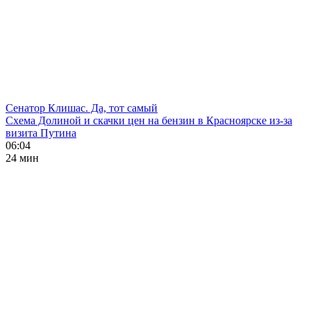
Сенатор Клишас. Да, тот самый
Схема Долиной и скачки цен на бензин в Красноярске из-за
визита Путина
06:04
24 мин