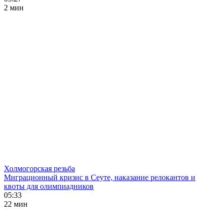
2 мин
Холмогорская резьба
Миграционный кризис в Сеуте, наказание релокантов и
квоты для олимпиадников
05:33
22 мин