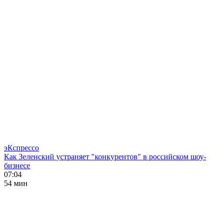
эКспрессо
Как Зеленский устраняет "конкурентов" в российском шоу-
бизнесе
07:04
54 мин