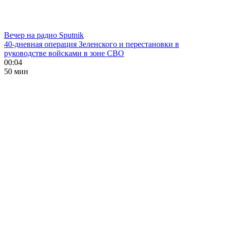
Вечер на радио Sputnik
40-дневная операция Зеленского и перестановки в
руководстве войсками в зоне СВО
00:04
50 мин