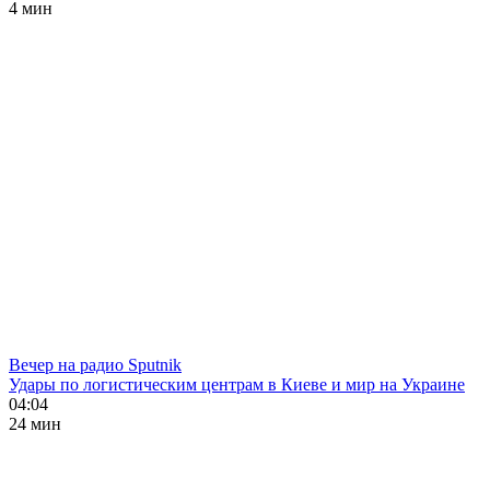
4 мин
Вечер на радио Sputnik
Удары по логистическим центрам в Киеве и мир на Украине
04:04
24 мин