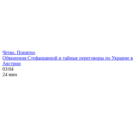
Четко. Понятно
Обвинения Стефаншиной и тайные переговоры по Украине в
Австрии
03:04
24 мин