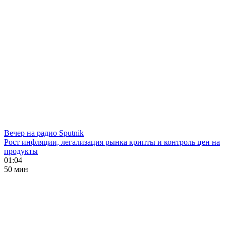
Вечер на радио Sputnik
Рост инфляции, легализация рынка крипты и контроль цен на
продукты
01:04
50 мин