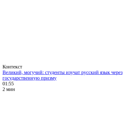
Контекст
Великий, могучий: студенты изучат русский язык через
государственную призму
01:55
2 мин