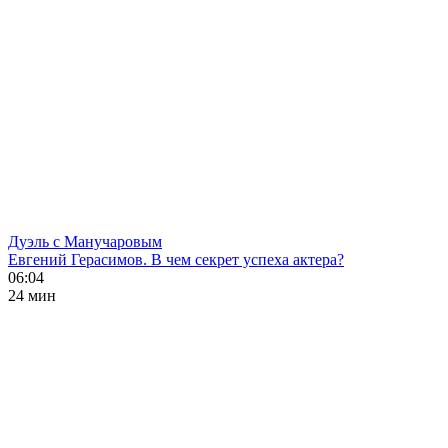
Дуэль с Манучаровым
Евгений Герасимов. В чем секрет успеха актера?
06:04
24 мин