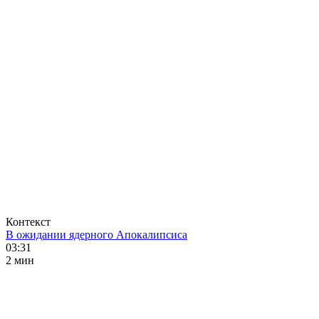
Контекст
В ожидании ядерного Апокалипсиса
03:31
2 мин