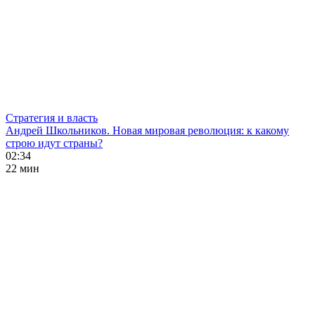
Стратегия и власть
Андрей Школьников. Новая мировая революция: к какому
строю идут страны?
02:34
22 мин