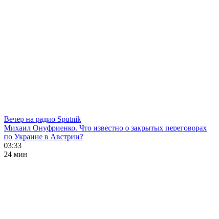
Вечер на радио Sputnik
Михаил Онуфриенко. Что известно о закрытых переговорах
по Украине в Австрии?
03:33
24 мин