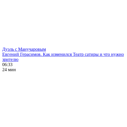
Дуэль с Манучаровым
Евгений Герасимов. Как изменился Театр сатиры и что нужно
зрителю
06:33
24 мин