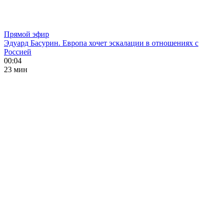
Прямой эфир
Эдуард Басурин. Европа хочет эскалации в отношениях с
Россией
00:04
23 мин