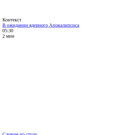
Контекст
В ожидании ядерного Апокалипсиса
05:30
2 мин
Словом по столу