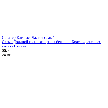
Сенатор Клишас. Да, тот самый
Схема Долиной и скачки цен на бензин в Красноярске из-за
визита Путина
06:04
24 мин