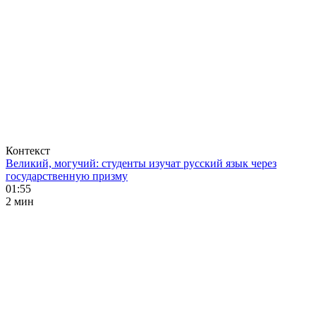
Контекст
Великий, могучий: студенты изучат русский язык через
государственную призму
01:55
2 мин