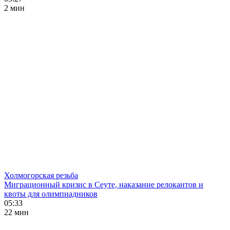
2 мин
Холмогорская резьба
Миграционный кризис в Сеуте, наказание релокантов и
квоты для олимпиадников
05:33
22 мин