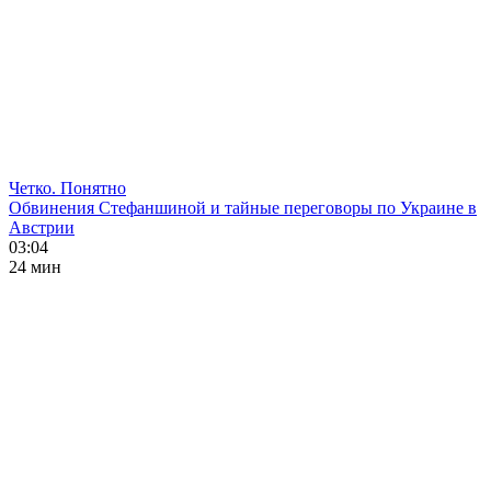
Четко. Понятно
Обвинения Стефаншиной и тайные переговоры по Украине в
Австрии
03:04
24 мин