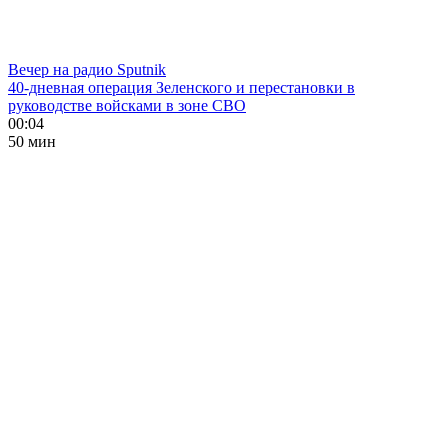
Вечер на радио Sputnik
40-дневная операция Зеленского и перестановки в
руководстве войсками в зоне СВО
00:04
50 мин