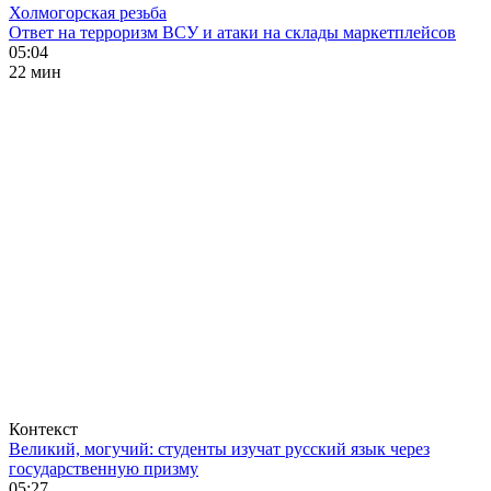
Холмогорская резьба
Ответ на терроризм ВСУ и атаки на склады маркетплейсов
05:04
22 мин
Контекст
Великий, могучий: студенты изучат русский язык через
государственную призму
05:27