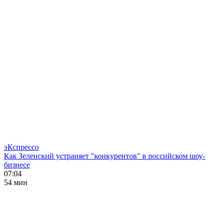
эКспрессо
Как Зеленский устраняет "конкурентов" в российском шоу-
бизнесе
07:04
54 мин