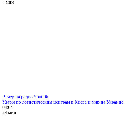
4 мин
Вечер на радио Sputnik
Удары по логистическим центрам в Киеве и мир на Украине
04:04
24 мин