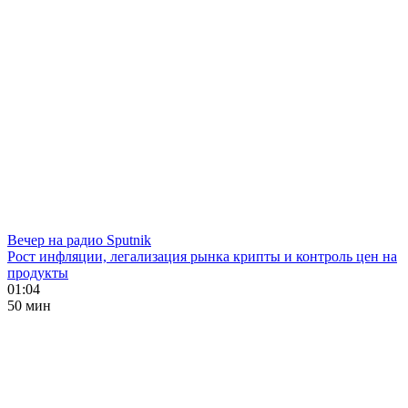
Вечер на радио Sputnik
Рост инфляции, легализация рынка крипты и контроль цен на
продукты
01:04
50 мин