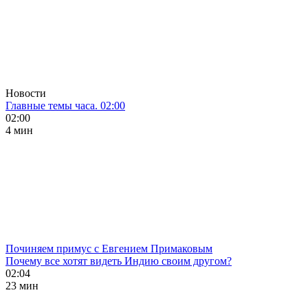
Новости
Главные темы часа. 02:00
02:00
4 мин
Починяем примус с Евгением Примаковым
Почему все хотят видеть Индию своим другом?
02:04
23 мин