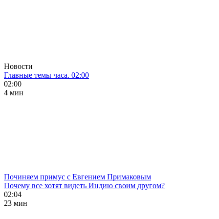
Новости
Главные темы часа. 02:00
02:00
4 мин
Починяем примус с Евгением Примаковым
Почему все хотят видеть Индию своим другом?
02:04
23 мин