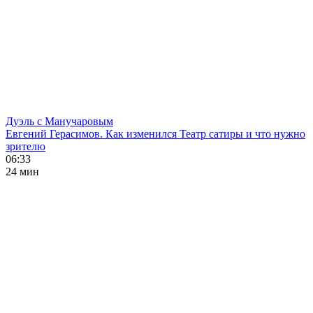
Дуэль с Манучаровым
Евгений Герасимов. Как изменился Театр сатиры и что нужно
зрителю
06:33
24 мин