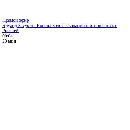
Прямой эфир
Эдуард Басурин. Европа хочет эскалации в отношениях с
Россией
00:04
23 мин