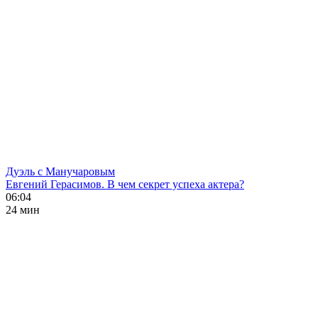
Дуэль с Манучаровым
Евгений Герасимов. В чем секрет успеха актера?
06:04
24 мин