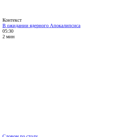
Контекст
В ожидании ядерного Апокалипсиса
05:30
2 мин
Словом по столу