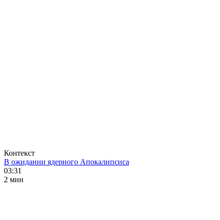
Контекст
В ожидании ядерного Апокалипсиса
03:31
2 мин