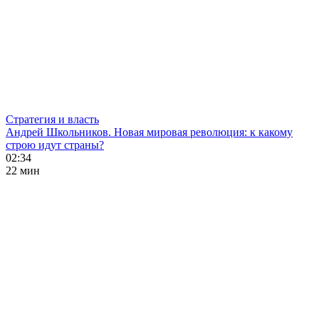
Стратегия и власть
Андрей Школьников. Новая мировая революция: к какому
строю идут страны?
02:34
22 мин