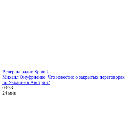
Вечер на радио Sputnik
Михаил Онуфриенко. Что известно о закрытых переговорах
по Украине в Австрии?
03:33
24 мин