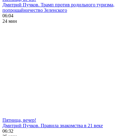
Дмитрий Пучков. Трамп против родильного туризма,
попрошайничество Зеленского
06:04
24 мин
Пятница, вечер!
Дмитрий Пучков. Правила знакомства в 21 веке
06:32