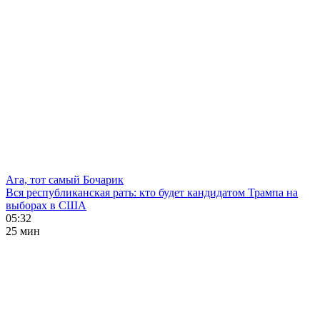
Ага, тот самый Бочарик
Вся республиканская рать: кто будет кандидатом Трампа на
выборах в США
05:32
25 мин