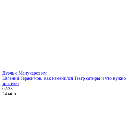
Дуэль с Манучаровым
Евгений Герасимов. Как изменился Театр сатиры и что нужно
зрителю
02:33
24 мин