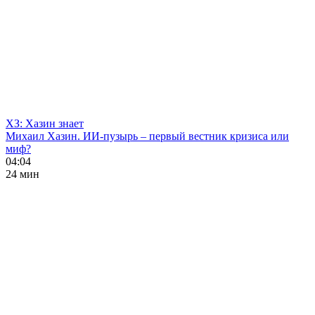
ХЗ: Хазин знает
Михаил Хазин. ИИ-пузырь – первый вестник кризиса или
миф?
04:04
24 мин