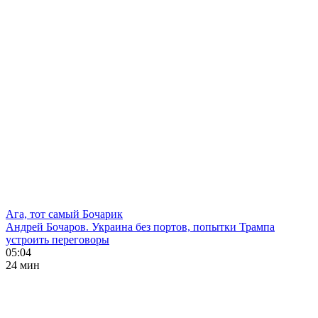
Ага, тот самый Бочарик
Андрей Бочаров. Украина без портов, попытки Трампа
устроить переговоры
05:04
24 мин