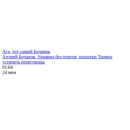
Ага, тот самый Бочарик
Андрей Бочаров. Украина без портов, попытки Трампа
устроить переговоры
01:04
24 мин