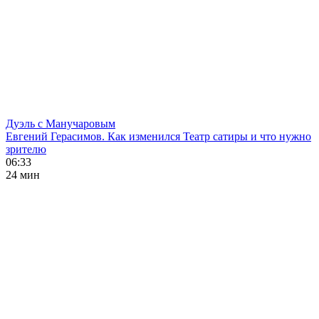
Дуэль с Манучаровым
Евгений Герасимов. Как изменился Театр сатиры и что нужно
зрителю
06:33
24 мин