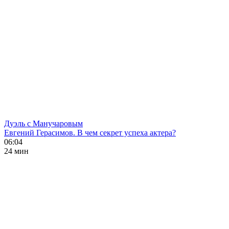
Дуэль с Манучаровым
Евгений Герасимов. В чем секрет успеха актера?
06:04
24 мин