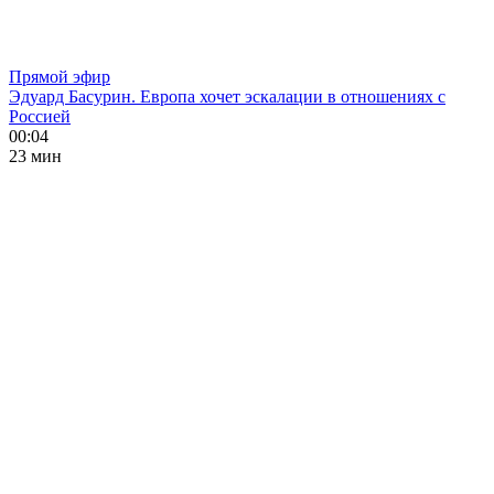
Прямой эфир
Эдуард Басурин. Европа хочет эскалации в отношениях с
Россией
00:04
23 мин