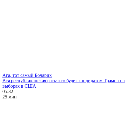
Ага, тот самый Бочарик
Вся республиканская рать: кто будет кандидатом Трампа на
выборах в США
05:32
25 мин