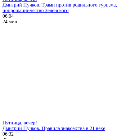
Дмитрий Пучков. Трамп против родильного туризма,
попрошайничество Зеленского
06:04
24 мин
Пятница, вечер!
Дмитрий Пучков. Правила знакомства в 21 веке
06:32