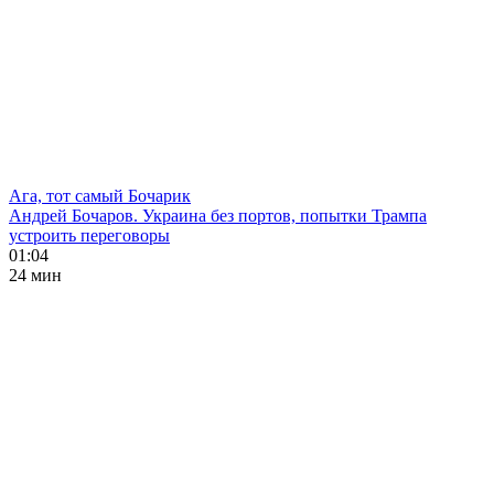
Ага, тот самый Бочарик
Андрей Бочаров. Украина без портов, попытки Трампа
устроить переговоры
01:04
24 мин