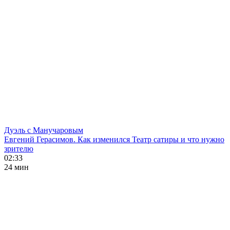
Дуэль с Манучаровым
Евгений Герасимов. Как изменился Театр сатиры и что нужно
зрителю
02:33
24 мин