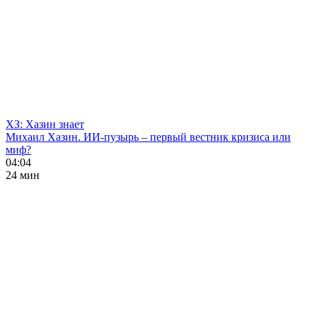
ХЗ: Хазин знает
Михаил Хазин. ИИ-пузырь – первый вестник кризиса или
миф?
04:04
24 мин