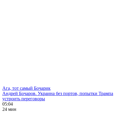
Ага, тот самый Бочарик
Андрей Бочаров. Украина без портов, попытки Трампа
устроить переговоры
05:04
24 мин