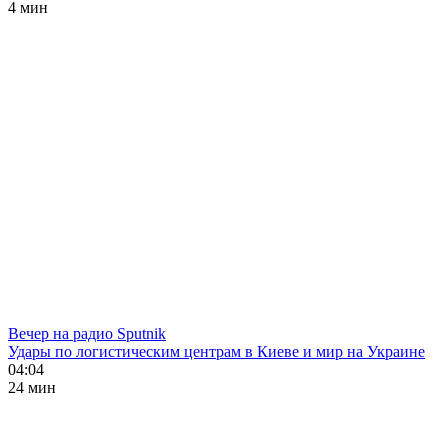
4 мин
Вечер на радио Sputnik
Удары по логистическим центрам в Киеве и мир на Украине
04:04
24 мин