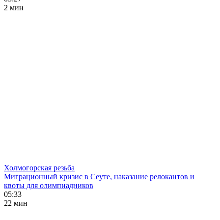
2 мин
Холмогорская резьба
Миграционный кризис в Сеуте, наказание релокантов и
квоты для олимпиадников
05:33
22 мин