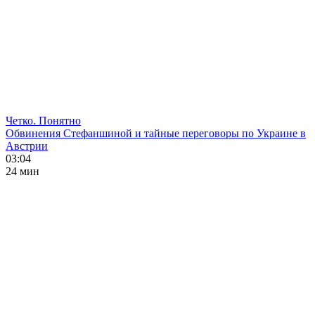
Четко. Понятно
Обвинения Стефаншиной и тайные переговоры по Украине в
Австрии
03:04
24 мин