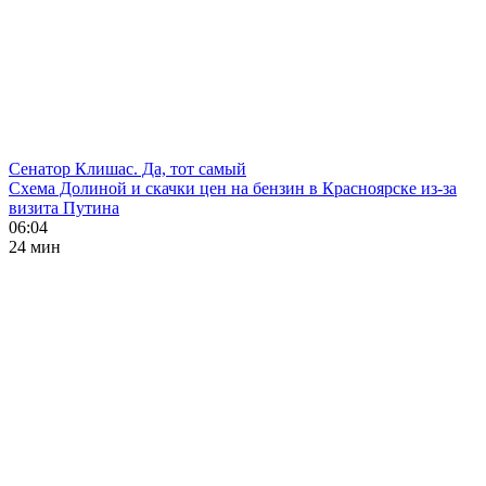
Сенатор Клишас. Да, тот самый
Схема Долиной и скачки цен на бензин в Красноярске из-за
визита Путина
06:04
24 мин