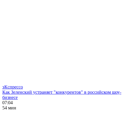
эКспрессо
Как Зеленский устраняет "конкурентов" в российском шоу-
бизнесе
07:04
54 мин