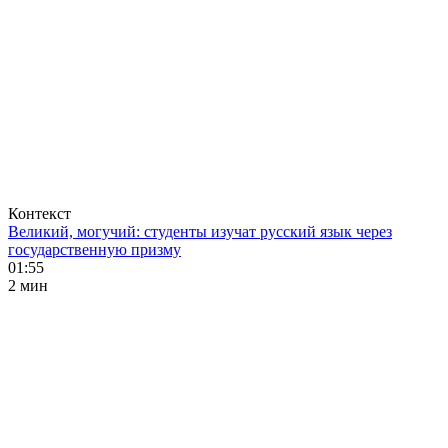
Контекст
Великий, могучий: студенты изучат русский язык через
государственную призму
01:55
2 мин