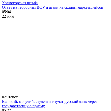
Холмогорская резьба
Ответ на терроризм ВСУ и атаки на склады маркетплейсов
05:04
22 мин
Контекст
Великий, могучий: студенты изучат русский язык через
государственную призму
05:27