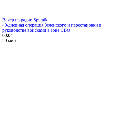
Вечер на радио Sputnik
40-дневная операция Зеленского и перестановки в
руководстве войсками в зоне СВО
00:04
50 мин