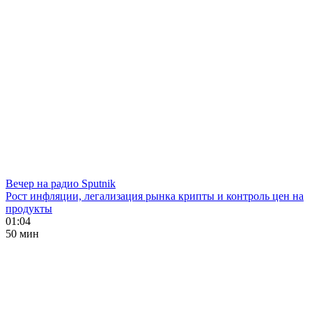
Вечер на радио Sputnik
Рост инфляции, легализация рынка крипты и контроль цен на
продукты
01:04
50 мин