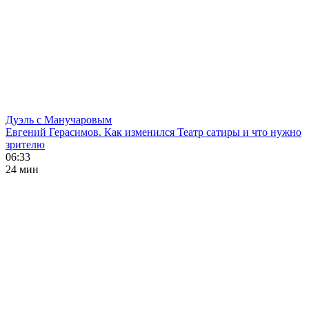
Дуэль с Манучаровым
Евгений Герасимов. Как изменился Театр сатиры и что нужно
зрителю
06:33
24 мин