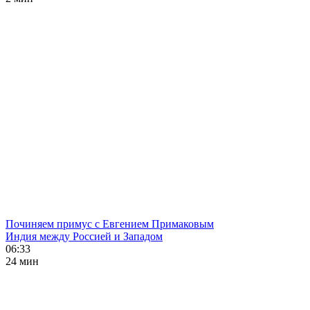
Починяем примус с Евгением Примаковым
Индия между Россией и Западом
06:33
24 мин