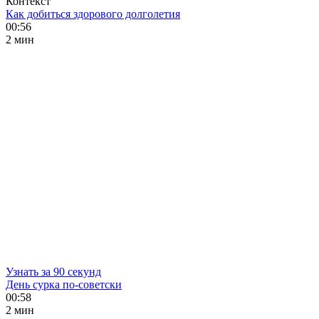
Контекст
Как добиться здорового долголетия
00:56
2 мин
Узнать за 90 секунд
День сурка по-советски
00:58
2 мин