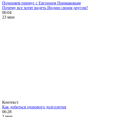
Починяем примус с Евгением Примаковым
Почему все хотят видеть Индию своим другом?
06:04
23 мин
Контекст
Как добиться здорового долголетия
06:28
2 мин