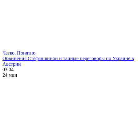
Четко. Понятно
Обвинения Стефаншиной и тайные переговоры по Украине в
Австрии
03:04
24 мин