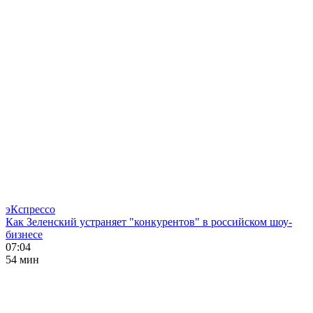
эКспрессо
Как Зеленский устраняет "конкурентов" в российском шоу-
бизнесе
07:04
54 мин