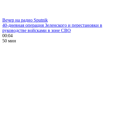
Вечер на радио Sputnik
40-дневная операция Зеленского и перестановки в
руководстве войсками в зоне СВО
00:04
50 мин