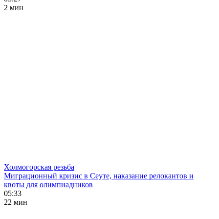
2 мин
Холмогорская резьба
Миграционный кризис в Сеуте, наказание релокантов и
квоты для олимпиадников
05:33
22 мин