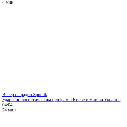
4 мин
Вечер на радио Sputnik
Удары по логистическим центрам в Киеве и мир на Украине
04:04
24 мин