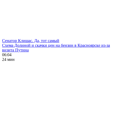
Сенатор Клишас. Да, тот самый
Схема Долиной и скачки цен на бензин в Красноярске из-за
визита Путина
06:04
24 мин