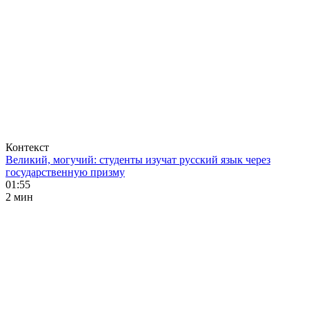
Контекст
Великий, могучий: студенты изучат русский язык через
государственную призму
01:55
2 мин