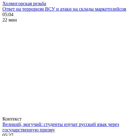
Холмогорская резьба
Ответ на терроризм ВСУ и атаки на склады маркетплейсов
05:04
22 мин
Контекст
Великий, могучий: студенты изучат русский язык через
государственную призму
05:27