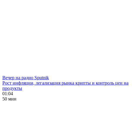
Вечер на радио Sputnik
Рост инфляции, легализация рынка крипты и контроль цен на
продукты
01:04
50 мин