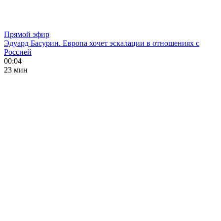
Прямой эфир
Эдуард Басурин. Европа хочет эскалации в отношениях с
Россией
00:04
23 мин