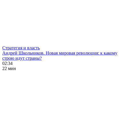
Стратегия и власть
Андрей Школьников. Новая мировая революция: к какому
строю идут страны?
02:34
22 мин