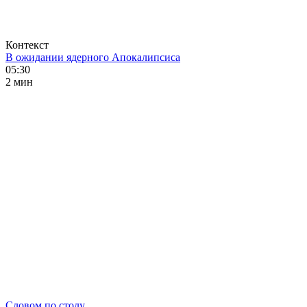
Контекст
В ожидании ядерного Апокалипсиса
05:30
2 мин
Словом по столу