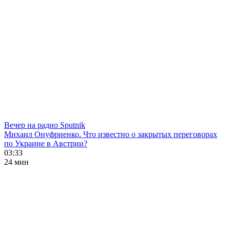
Вечер на радио Sputnik
Михаил Онуфриенко. Что известно о закрытых переговорах
по Украине в Австрии?
03:33
24 мин