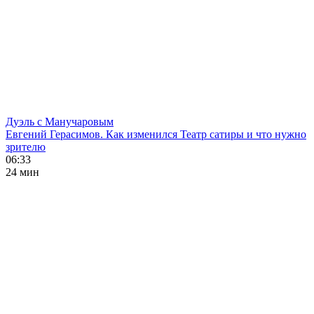
Дуэль с Манучаровым
Евгений Герасимов. Как изменился Театр сатиры и что нужно
зрителю
06:33
24 мин