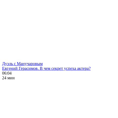
Дуэль с Манучаровым
Евгений Герасимов. В чем секрет успеха актера?
06:04
24 мин