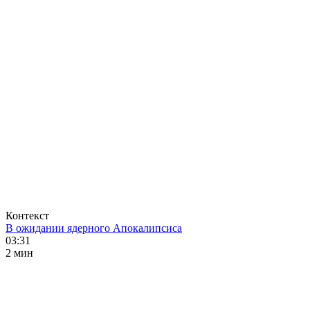
Контекст
В ожидании ядерного Апокалипсиса
03:31
2 мин