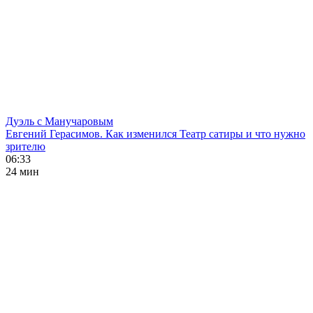
Дуэль с Манучаровым
Евгений Герасимов. Как изменился Театр сатиры и что нужно
зрителю
06:33
24 мин