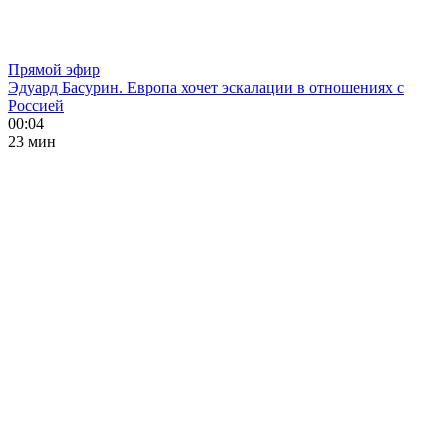
Прямой эфир
Эдуард Басурин. Европа хочет эскалации в отношениях с
Россией
00:04
23 мин