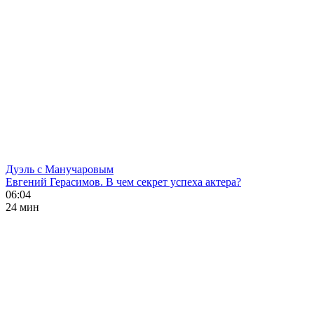
Дуэль с Манучаровым
Евгений Герасимов. В чем секрет успеха актера?
06:04
24 мин