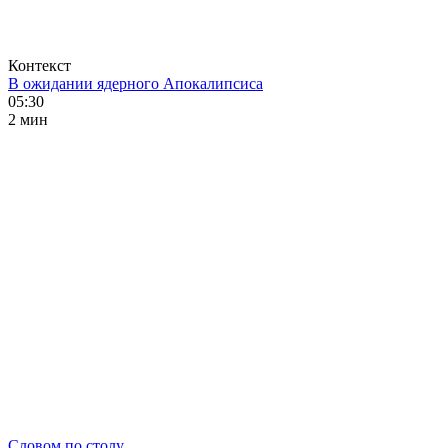
Контекст
В ожидании ядерного Апокалипсиса
05:30
2 мин
Словом по столу