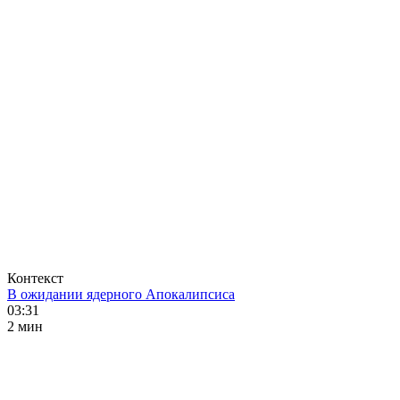
Контекст
В ожидании ядерного Апокалипсиса
03:31
2 мин