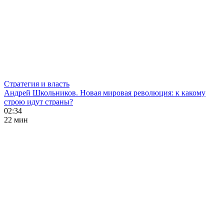
Стратегия и власть
Андрей Школьников. Новая мировая революция: к какому
строю идут страны?
02:34
22 мин