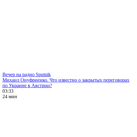
Вечер на радио Sputnik
Михаил Онуфриенко. Что известно о закрытых переговорах
по Украине в Австрии?
03:33
24 мин