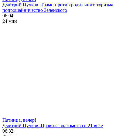
Дмитрий Пучков. Трамп против родильного туризма,
попрошайничество Зеленского
06:04
24 мин
Пятница, вечер!
Дмитрий Пучков. Правила знакомства в 21 веке
06:32