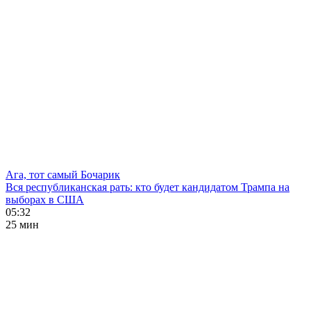
Ага, тот самый Бочарик
Вся республиканская рать: кто будет кандидатом Трампа на
выборах в США
05:32
25 мин