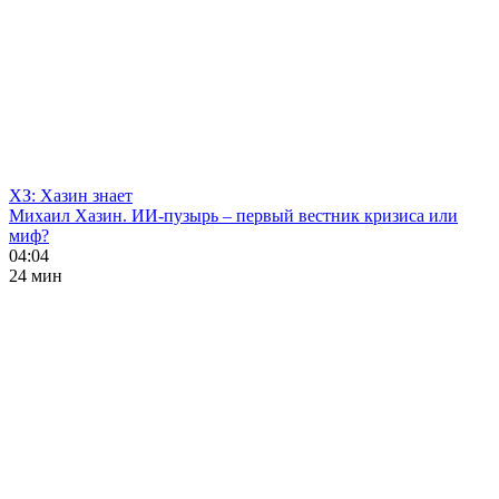
ХЗ: Хазин знает
Михаил Хазин. ИИ-пузырь – первый вестник кризиса или
миф?
04:04
24 мин