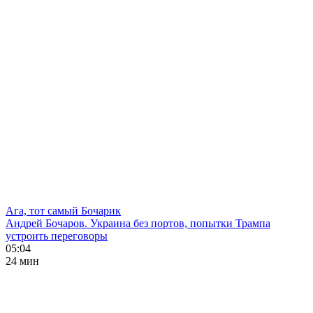
Ага, тот самый Бочарик
Андрей Бочаров. Украина без портов, попытки Трампа
устроить переговоры
05:04
24 мин