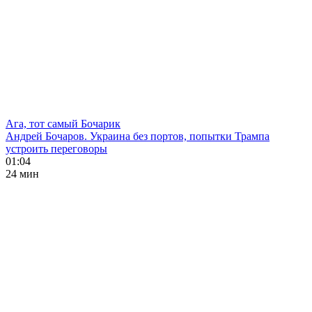
Ага, тот самый Бочарик
Андрей Бочаров. Украина без портов, попытки Трампа
устроить переговоры
01:04
24 мин