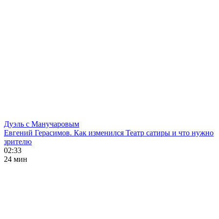
Дуэль с Манучаровым
Евгений Герасимов. Как изменился Театр сатиры и что нужно
зрителю
02:33
24 мин