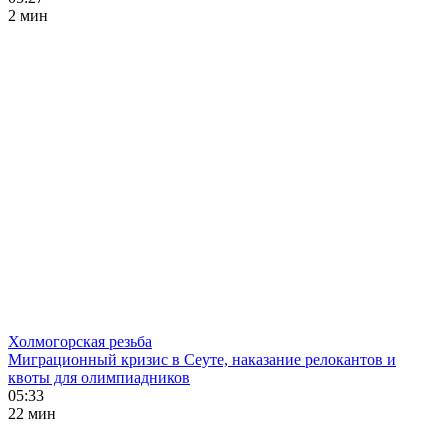
2 мин
Холмогорская резьба
Миграционный кризис в Сеуте, наказание релокантов и
квоты для олимпиадников
05:33
22 мин