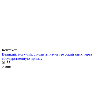
Контекст
Великий, могучий: студенты изучат русский язык через
государственную призму
01:55
2 мин