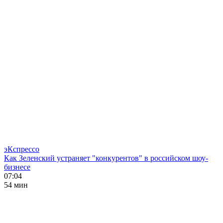
эКспрессо
Как Зеленский устраняет "конкурентов" в российском шоу-
бизнесе
07:04
54 мин