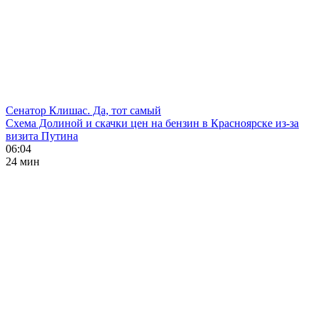
Сенатор Клишас. Да, тот самый
Схема Долиной и скачки цен на бензин в Красноярске из-за
визита Путина
06:04
24 мин