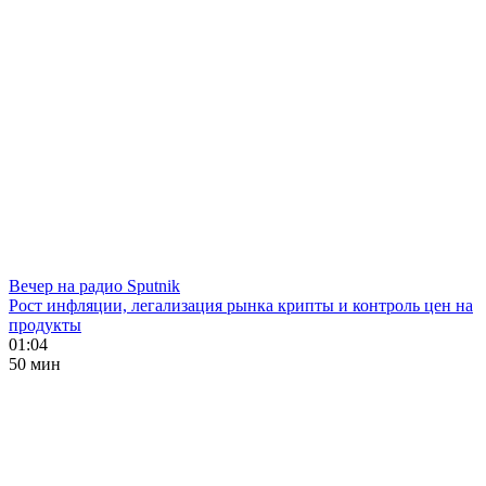
Вечер на радио Sputnik
Рост инфляции, легализация рынка крипты и контроль цен на
продукты
01:04
50 мин