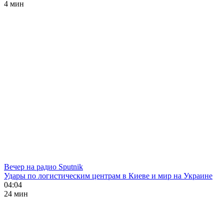
4 мин
Вечер на радио Sputnik
Удары по логистическим центрам в Киеве и мир на Украине
04:04
24 мин