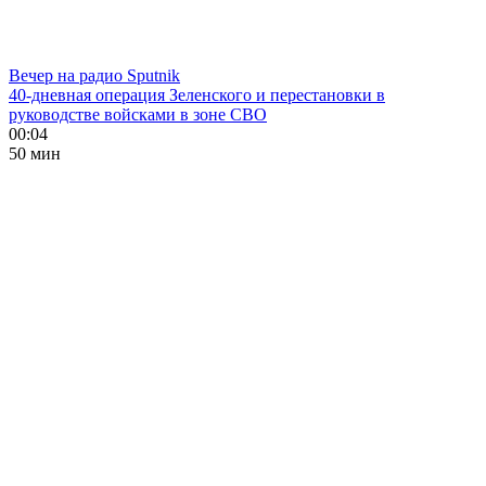
Вечер на радио Sputnik
40-дневная операция Зеленского и перестановки в
руководстве войсками в зоне СВО
00:04
50 мин