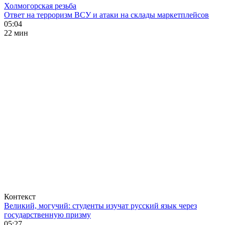
Холмогорская резьба
Ответ на терроризм ВСУ и атаки на склады маркетплейсов
05:04
22 мин
Контекст
Великий, могучий: студенты изучат русский язык через
государственную призму
05:27