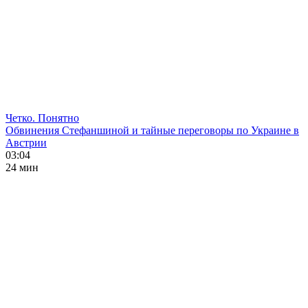
Четко. Понятно
Обвинения Стефаншиной и тайные переговоры по Украине в
Австрии
03:04
24 мин