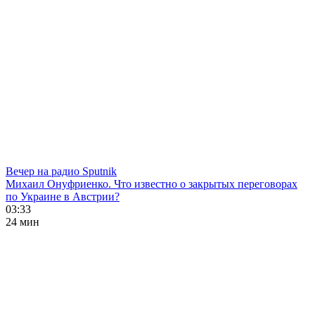
Вечер на радио Sputnik
Михаил Онуфриенко. Что известно о закрытых переговорах
по Украине в Австрии?
03:33
24 мин