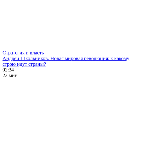
Стратегия и власть
Андрей Школьников. Новая мировая революция: к какому
строю идут страны?
02:34
22 мин