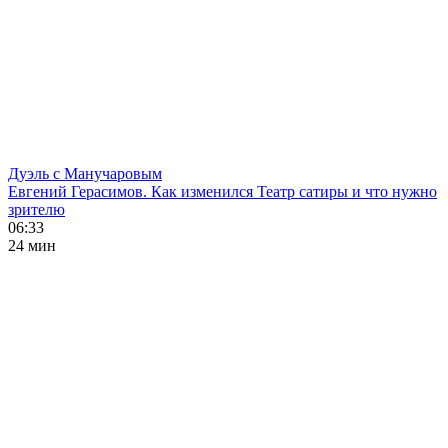
Дуэль с Манучаровым
Евгений Герасимов. Как изменился Театр сатиры и что нужно
зрителю
06:33
24 мин