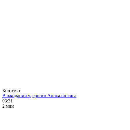
Контекст
В ожидании ядерного Апокалипсиса
03:31
2 мин