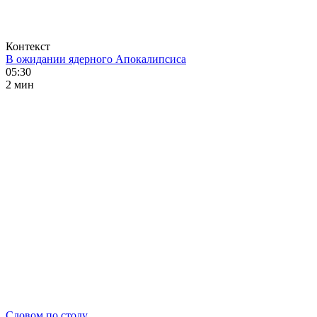
Контекст
В ожидании ядерного Апокалипсиса
05:30
2 мин
Словом по столу