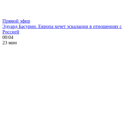
Прямой эфир
Эдуард Басурин. Европа хочет эскалации в отношениях с
Россией
00:04
23 мин