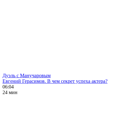
Дуэль с Манучаровым
Евгений Герасимов. В чем секрет успеха актера?
06:04
24 мин