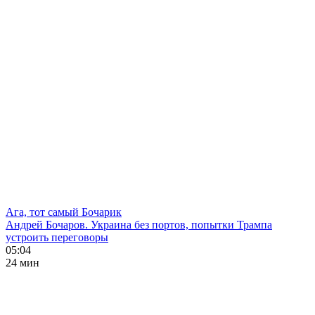
Ага, тот самый Бочарик
Андрей Бочаров. Украина без портов, попытки Трампа
устроить переговоры
05:04
24 мин