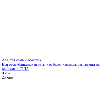
Ага, тот самый Бочарик
Вся республиканская рать: кто будет кандидатом Трампа на
выборах в США
05:32
25 мин