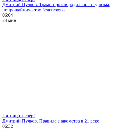
Дмитрий Пучков. Трамп против родильного туризма,
попрошайничество Зеленского
06:04
24 мин
Пятница, вечер!
Дмитрий Пучков. Правила знакомства в 21 веке
06:32