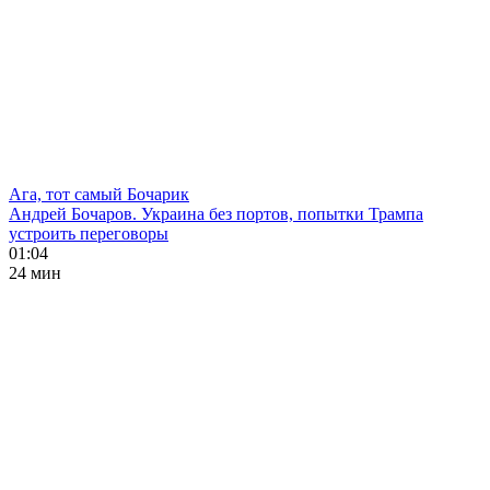
Ага, тот самый Бочарик
Андрей Бочаров. Украина без портов, попытки Трампа
устроить переговоры
01:04
24 мин