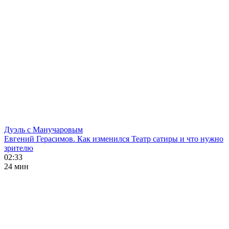
Дуэль с Манучаровым
Евгений Герасимов. Как изменился Театр сатиры и что нужно
зрителю
02:33
24 мин