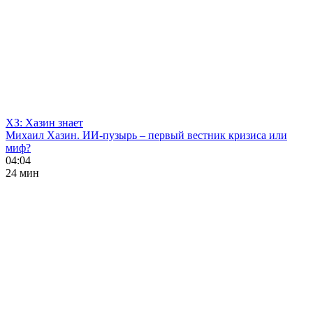
ХЗ: Хазин знает
Михаил Хазин. ИИ-пузырь – первый вестник кризиса или
миф?
04:04
24 мин