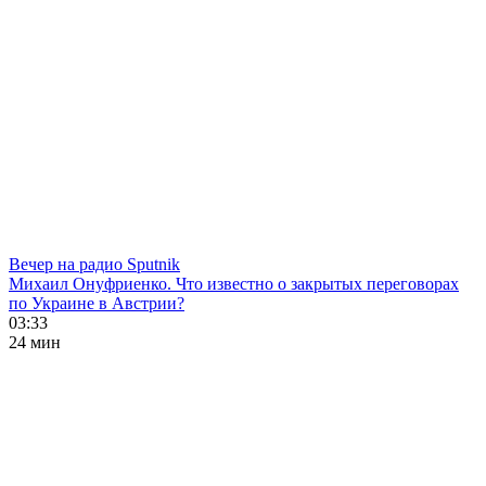
Вечер на радио Sputnik
Михаил Онуфриенко. Что известно о закрытых переговорах
по Украине в Австрии?
03:33
24 мин