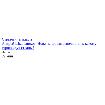
Стратегия и власть
Андрей Школьников. Новая мировая революция: к какому
строю идут страны?
02:34
22 мин