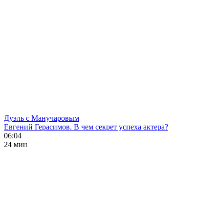
Дуэль с Манучаровым
Евгений Герасимов. В чем секрет успеха актера?
06:04
24 мин