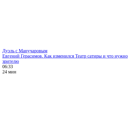
Дуэль с Манучаровым
Евгений Герасимов. Как изменился Театр сатиры и что нужно
зрителю
06:33
24 мин