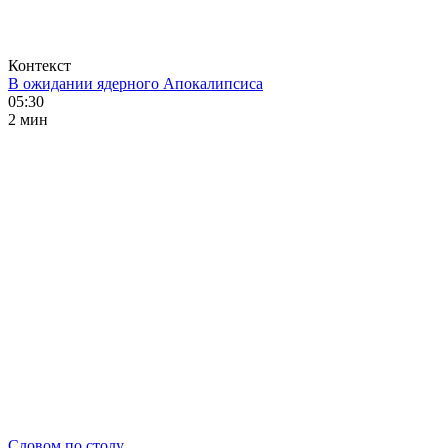
Контекст
В ожидании ядерного Апокалипсиса
05:30
2 мин
Словом по столу