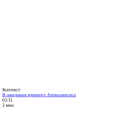
Контекст
В ожидании ядерного Апокалипсиса
03:31
2 мин