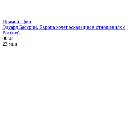
Прямой эфир
Эдуард Басурин. Европа хочет эскалации в отношениях с
Россией
00:04
23 мин