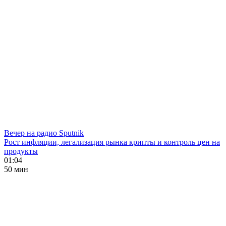
Вечер на радио Sputnik
Рост инфляции, легализация рынка крипты и контроль цен на
продукты
01:04
50 мин