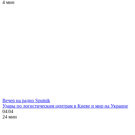
4 мин
Вечер на радио Sputnik
Удары по логистическим центрам в Киеве и мир на Украине
04:04
24 мин