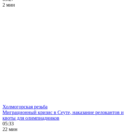
2 мин
Холмогорская резьба
Миграционный кризис в Сеуте, наказание релокантов и
квоты для олимпиадников
05:33
22 мин