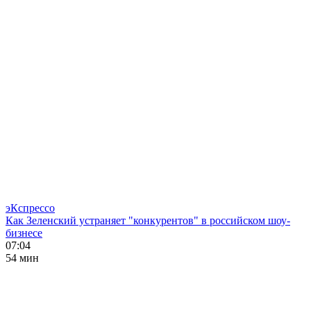
эКспрессо
Как Зеленский устраняет "конкурентов" в российском шоу-
бизнесе
07:04
54 мин