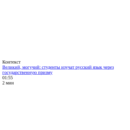
Контекст
Великий, могучий: студенты изучат русский язык через
государственную призму
01:55
2 мин