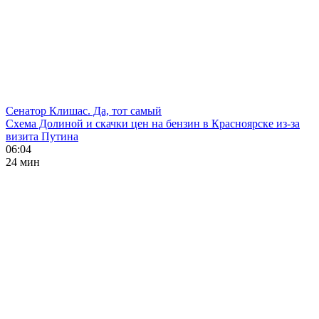
Сенатор Клишас. Да, тот самый
Схема Долиной и скачки цен на бензин в Красноярске из-за
визита Путина
06:04
24 мин