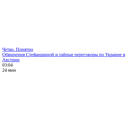
Четко. Понятно
Обвинения Стефаншиной и тайные переговоры по Украине в
Австрии
03:04
24 мин