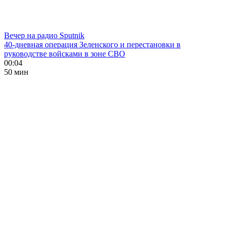
Вечер на радио Sputnik
40-дневная операция Зеленского и перестановки в
руководстве войсками в зоне СВО
00:04
50 мин