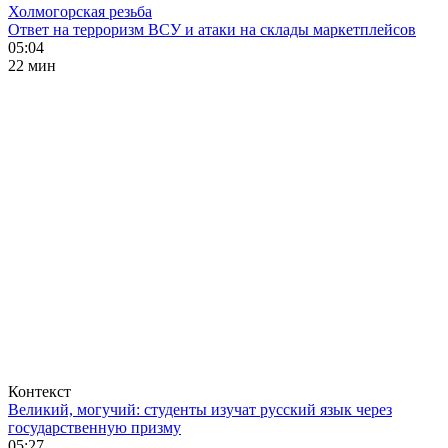
Холмогорская резьба
Ответ на терроризм ВСУ и атаки на склады маркетплейсов
05:04
22 мин
Контекст
Великий, могучий: студенты изучат русский язык через
государственную призму
05:27