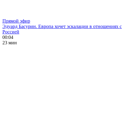
Прямой эфир
Эдуард Басурин. Европа хочет эскалации в отношениях с
Россией
00:04
23 мин