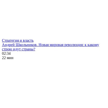
Стратегия и власть
Андрей Школьников. Новая мировая революция: к какому
строю идут страны?
02:34
22 мин