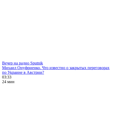
Вечер на радио Sputnik
Михаил Онуфриенко. Что известно о закрытых переговорах
по Украине в Австрии?
03:33
24 мин