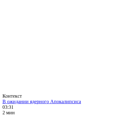
Контекст
В ожидании ядерного Апокалипсиса
03:31
2 мин