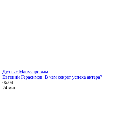
Дуэль с Манучаровым
Евгений Герасимов. В чем секрет успеха актера?
06:04
24 мин