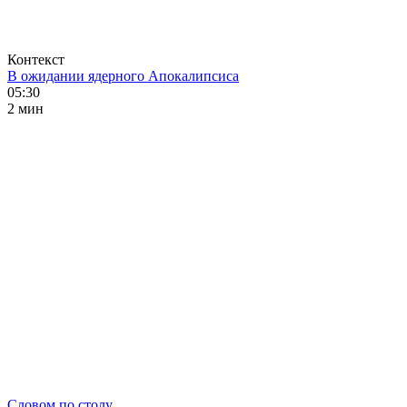
Контекст
В ожидании ядерного Апокалипсиса
05:30
2 мин
Словом по столу