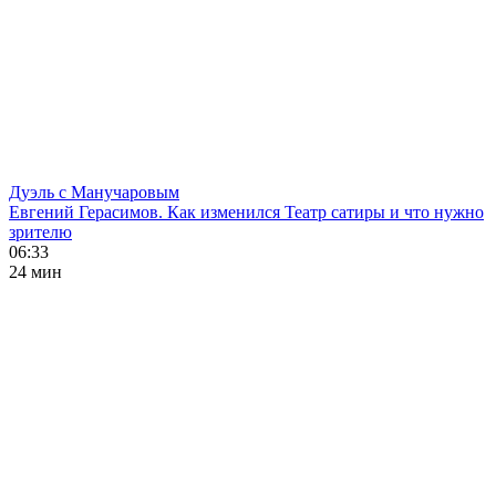
Дуэль с Манучаровым
Евгений Герасимов. Как изменился Театр сатиры и что нужно
зрителю
06:33
24 мин