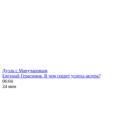
Дуэль с Манучаровым
Евгений Герасимов. В чем секрет успеха актера?
06:04
24 мин