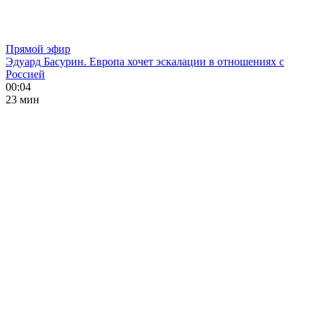
Прямой эфир
Эдуард Басурин. Европа хочет эскалации в отношениях с
Россией
00:04
23 мин