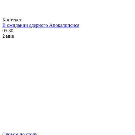
Контекст
В ожидании ядерного Апокалипсиса
05:30
2 мин
Словом по столу