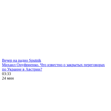
Вечер на радио Sputnik
Михаил Онуфриенко. Что известно о закрытых переговорах
по Украине в Австрии?
03:33
24 мин