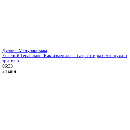
Дуэль с Манучаровым
Евгений Герасимов. Как изменился Театр сатиры и что нужно
зрителю
06:33
24 мин