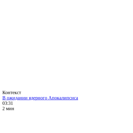
Контекст
В ожидании ядерного Апокалипсиса
03:31
2 мин