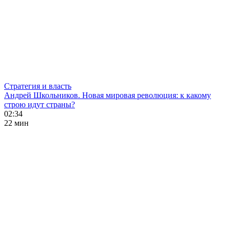
Стратегия и власть
Андрей Школьников. Новая мировая революция: к какому
строю идут страны?
02:34
22 мин