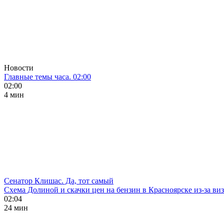
Новости
Главные темы часа. 02:00
02:00
4 мин
Сенатор Клишас. Да, тот самый
Схема Долиной и скачки цен на бензин в Красноярске из-за ви
02:04
24 мин