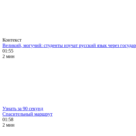
Контекст
Великий, могучий: студенты изучат русский язык через госуд
01:55
2 мин
Узнать за 90 секунд
Спасительный маршрут
01:58
2 мин