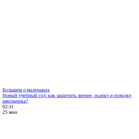
Большим о маленьких
Новый учебный год: как защитить зрение, осанку и походку
школьника?
02:31
25 мин