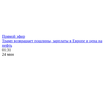
Прямой эфир
Трамп возвращает пошлины, зарплаты в Европе и цена на
нефть
01:31
24 мин