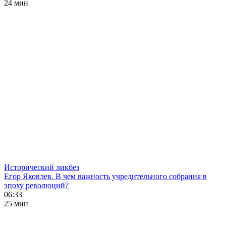
24 мин
Исторический ликбез
Егор Яковлев. В чем важность учредительного собрания в
эпоху революций?
06:33
25 мин