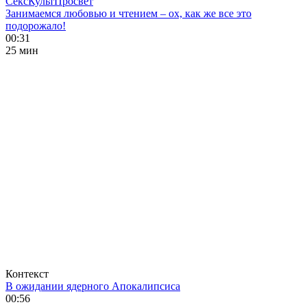
СексКультПросвет
Занимаемся любовью и чтением – ох, как же все это
подорожало!
00:31
25 мин
Контекст
В ожидании ядерного Апокалипсиса
00:56