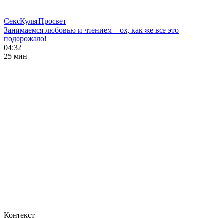
СексКультПросвет
Занимаемся любовью и чтением – ох, как же все это
подорожало!
04:32
25 мин
Контекст