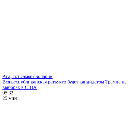
Ага, тот самый Бочарик
Вся республиканская рать: кто будет кандидатом Трампа на
выборах в США
05:32
25 мин