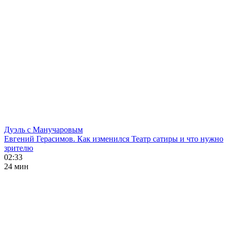
Дуэль с Манучаровым
Евгений Герасимов. Как изменился Театр сатиры и что нужно
зрителю
02:33
24 мин