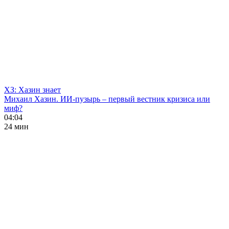
ХЗ: Хазин знает
Михаил Хазин. ИИ-пузырь – первый вестник кризиса или
миф?
04:04
24 мин