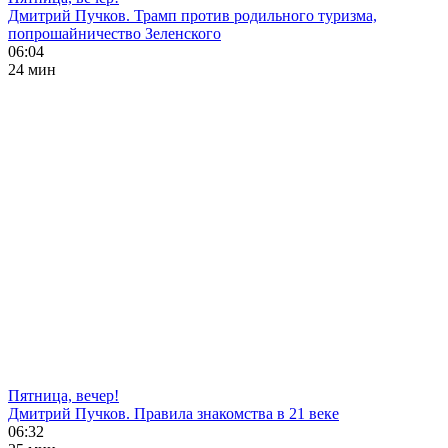
Дмитрий Пучков. Трамп против родильного туризма,
попрошайничество Зеленского
06:04
24 мин
Пятница, вечер!
Дмитрий Пучков. Правила знакомства в 21 веке
06:32