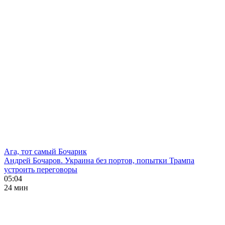
Ага, тот самый Бочарик
Андрей Бочаров. Украина без портов, попытки Трампа
устроить переговоры
05:04
24 мин