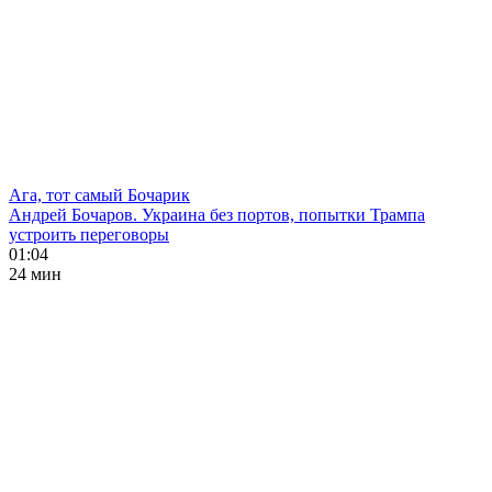
Ага, тот самый Бочарик
Андрей Бочаров. Украина без портов, попытки Трампа
устроить переговоры
01:04
24 мин