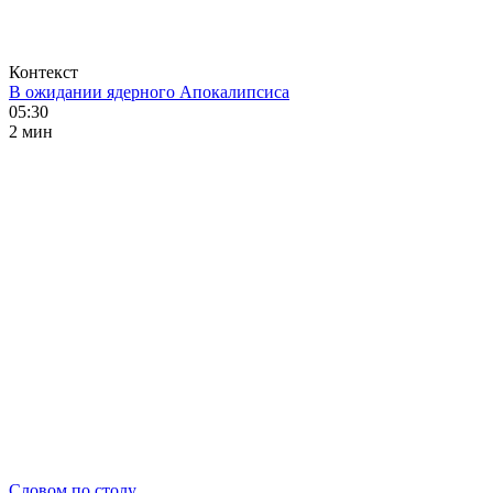
Контекст
В ожидании ядерного Апокалипсиса
05:30
2 мин
Словом по столу