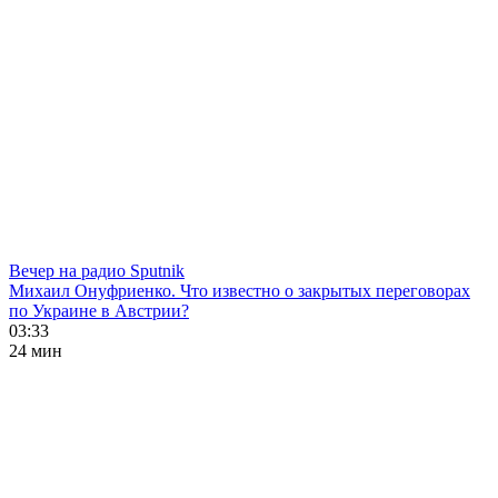
Вечер на радио Sputnik
Михаил Онуфриенко. Что известно о закрытых переговорах
по Украине в Австрии?
03:33
24 мин