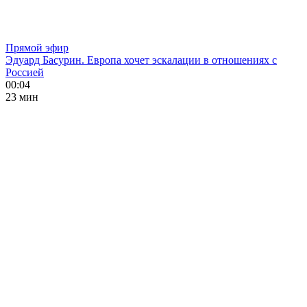
Прямой эфир
Эдуард Басурин. Европа хочет эскалации в отношениях с
Россией
00:04
23 мин