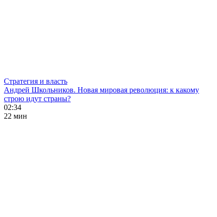
Стратегия и власть
Андрей Школьников. Новая мировая революция: к какому
строю идут страны?
02:34
22 мин