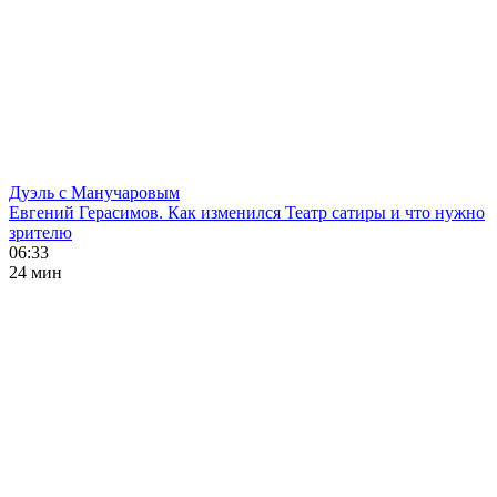
Дуэль с Манучаровым
Евгений Герасимов. Как изменился Театр сатиры и что нужно
зрителю
06:33
24 мин