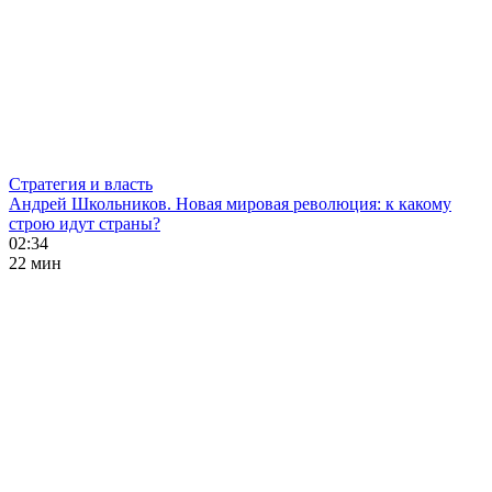
Стратегия и власть
Андрей Школьников. Новая мировая революция: к какому
строю идут страны?
02:34
22 мин