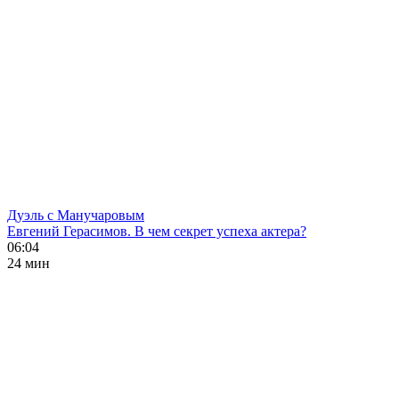
Дуэль с Манучаровым
Евгений Герасимов. В чем секрет успеха актера?
06:04
24 мин