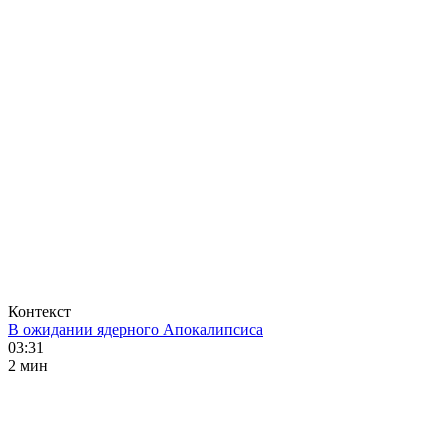
Контекст
В ожидании ядерного Апокалипсиса
03:31
2 мин