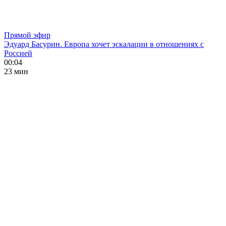
Прямой эфир
Эдуард Басурин. Европа хочет эскалации в отношениях с
Россией
00:04
23 мин