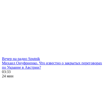
Вечер на радио Sputnik
Михаил Онуфриенко. Что известно о закрытых переговорах
по Украине в Австрии?
03:33
24 мин