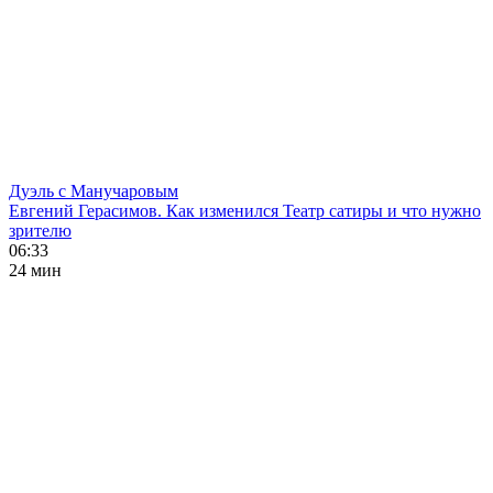
Дуэль с Манучаровым
Евгений Герасимов. Как изменился Театр сатиры и что нужно
зрителю
06:33
24 мин