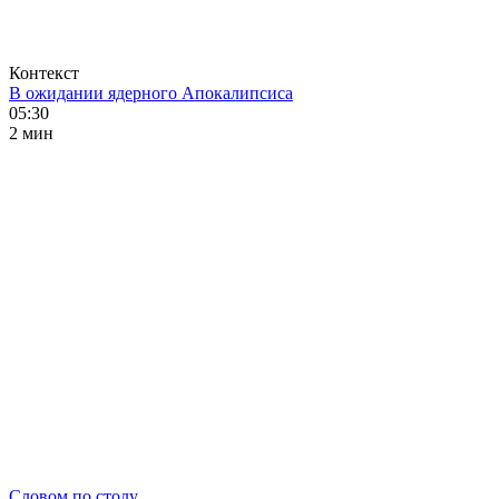
Контекст
В ожидании ядерного Апокалипсиса
05:30
2 мин
Словом по столу