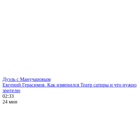
Дуэль с Манучаровым
Евгений Герасимов. Как изменился Театр сатиры и что нужно
зрителю
02:33
24 мин