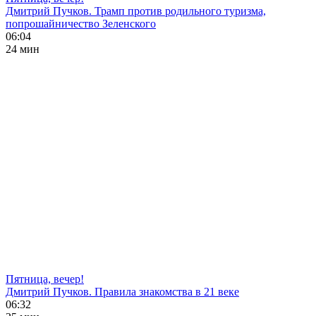
Дмитрий Пучков. Трамп против родильного туризма,
попрошайничество Зеленского
06:04
24 мин
Пятница, вечер!
Дмитрий Пучков. Правила знакомства в 21 веке
06:32