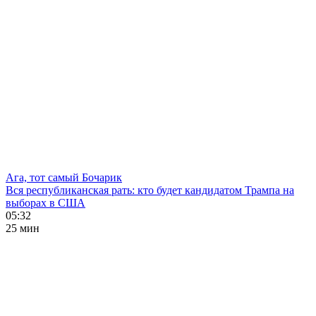
Ага, тот самый Бочарик
Вся республиканская рать: кто будет кандидатом Трампа на
выборах в США
05:32
25 мин