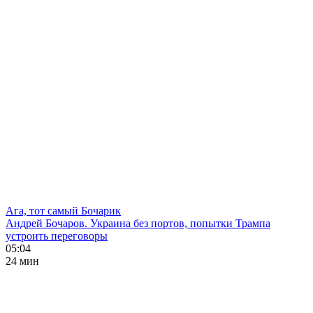
Ага, тот самый Бочарик
Андрей Бочаров. Украина без портов, попытки Трампа
устроить переговоры
05:04
24 мин