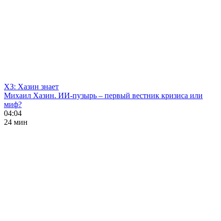
ХЗ: Хазин знает
Михаил Хазин. ИИ-пузырь – первый вестник кризиса или
миф?
04:04
24 мин