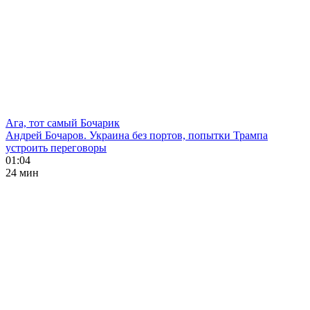
Ага, тот самый Бочарик
Андрей Бочаров. Украина без портов, попытки Трампа
устроить переговоры
01:04
24 мин