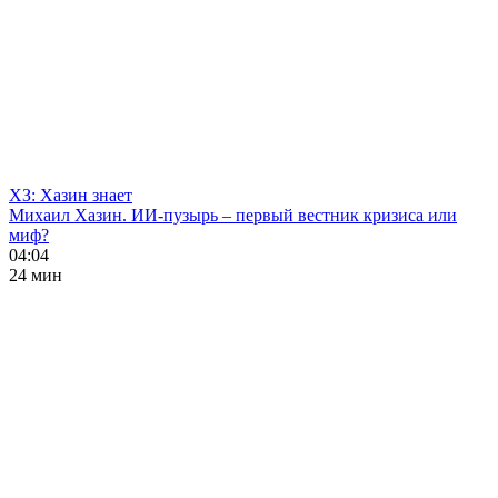
ХЗ: Хазин знает
Михаил Хазин. ИИ-пузырь – первый вестник кризиса или
миф?
04:04
24 мин