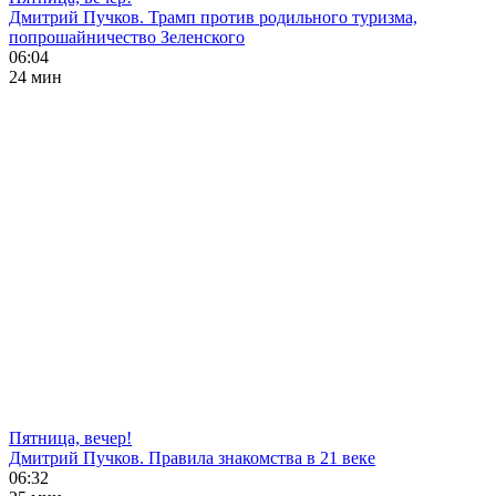
Дмитрий Пучков. Трамп против родильного туризма,
попрошайничество Зеленского
06:04
24 мин
Пятница, вечер!
Дмитрий Пучков. Правила знакомства в 21 веке
06:32