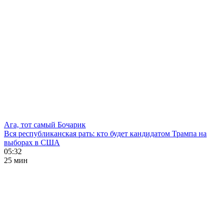
Ага, тот самый Бочарик
Вся республиканская рать: кто будет кандидатом Трампа на
выборах в США
05:32
25 мин