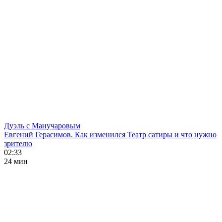
Дуэль с Манучаровым
Евгений Герасимов. Как изменился Театр сатиры и что нужно
зрителю
02:33
24 мин