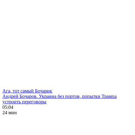
Ага, тот самый Бочарик
Андрей Бочаров. Украина без портов, попытки Трампа
устроить переговоры
05:04
24 мин