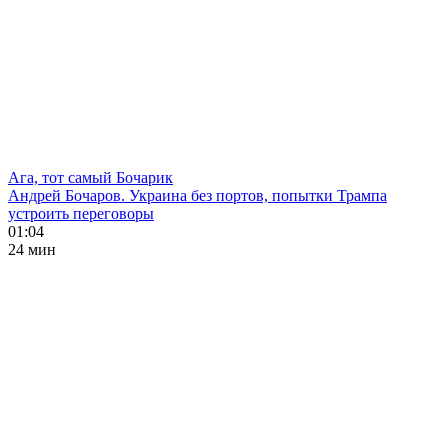
Ага, тот самый Бочарик
Андрей Бочаров. Украина без портов, попытки Трампа
устроить переговоры
01:04
24 мин