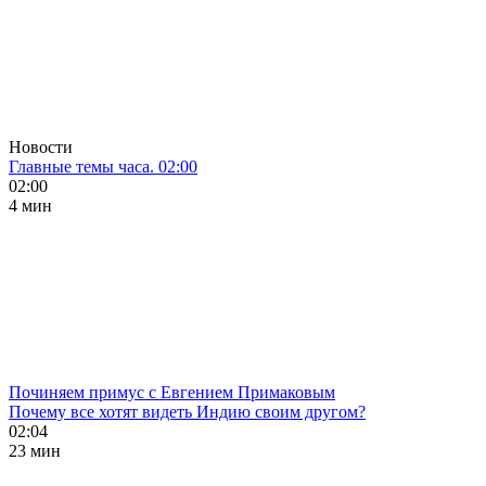
Новости
Главные темы часа. 02:00
02:00
4 мин
Починяем примус с Евгением Примаковым
Почему все хотят видеть Индию своим другом?
02:04
23 мин