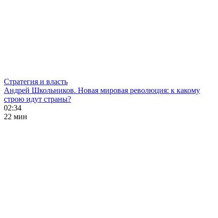
Стратегия и власть
Андрей Школьников. Новая мировая революция: к какому
строю идут страны?
02:34
22 мин