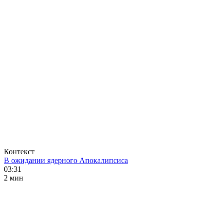
Контекст
В ожидании ядерного Апокалипсиса
03:31
2 мин