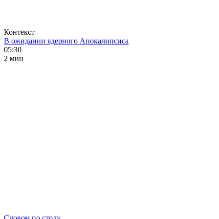
Контекст
В ожидании ядерного Апокалипсиса
05:30
2 мин
Словом по столу