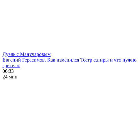
Дуэль с Манучаровым
Евгений Герасимов. Как изменился Театр сатиры и что нужно
зрителю
06:33
24 мин