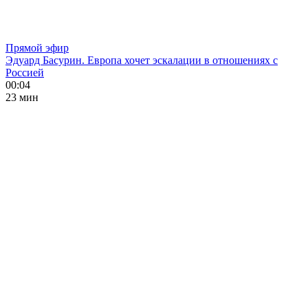
Прямой эфир
Эдуард Басурин. Европа хочет эскалации в отношениях с
Россией
00:04
23 мин