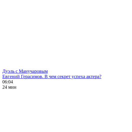
Дуэль с Манучаровым
Евгений Герасимов. В чем секрет успеха актера?
06:04
24 мин