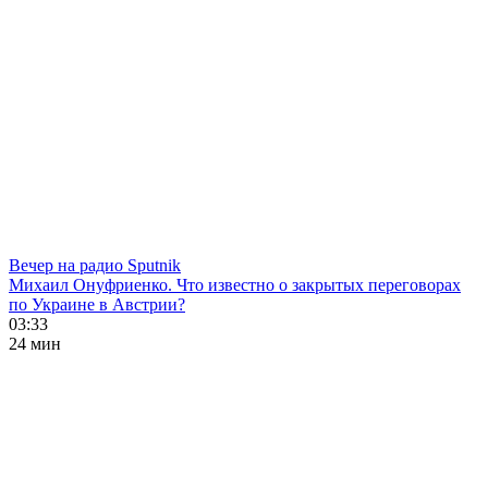
Вечер на радио Sputnik
Михаил Онуфриенко. Что известно о закрытых переговорах
по Украине в Австрии?
03:33
24 мин