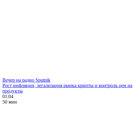
Вечер на радио Sputnik
Рост инфляции, легализация рынка крипты и контроль цен на
продукты
01:04
50 мин