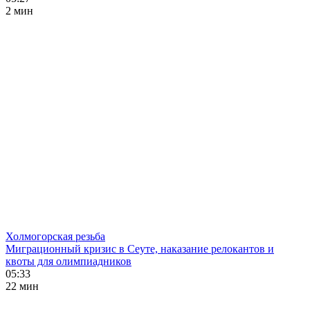
2 мин
Холмогорская резьба
Миграционный кризис в Сеуте, наказание релокантов и
квоты для олимпиадников
05:33
22 мин