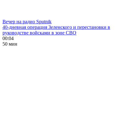
Вечер на радио Sputnik
40-дневная операция Зеленского и перестановки в
руководстве войсками в зоне СВО
00:04
50 мин