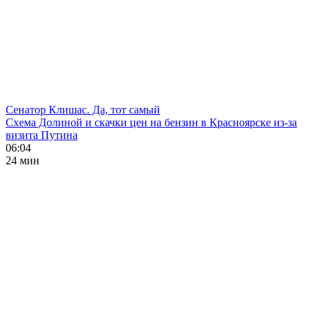
Сенатор Клишас. Да, тот самый
Схема Долиной и скачки цен на бензин в Красноярске из-за
визита Путина
06:04
24 мин