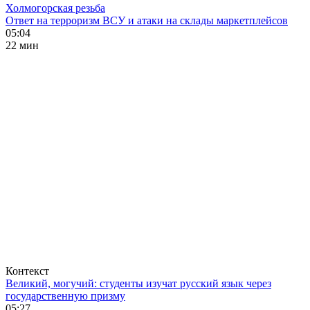
Холмогорская резьба
Ответ на терроризм ВСУ и атаки на склады маркетплейсов
05:04
22 мин
Контекст
Великий, могучий: студенты изучат русский язык через
государственную призму
05:27