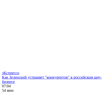
эКспрессо
Как Зеленский устраняет "конкурентов" в российском шоу-
бизнесе
07:04
54 мин