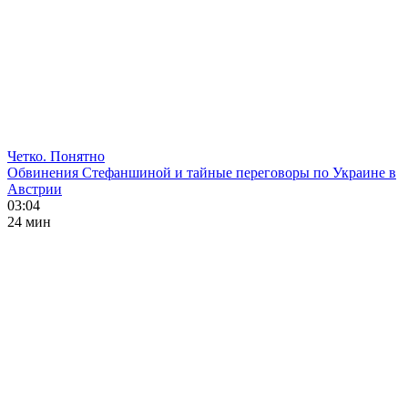
Четко. Понятно
Обвинения Стефаншиной и тайные переговоры по Украине в
Австрии
03:04
24 мин