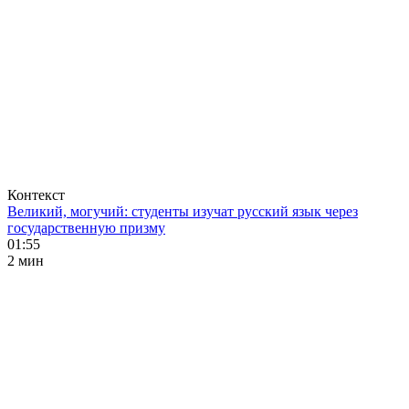
Контекст
Великий, могучий: студенты изучат русский язык через
государственную призму
01:55
2 мин