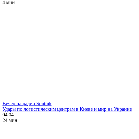
4 мин
Вечер на радио Sputnik
Удары по логистическим центрам в Киеве и мир на Украине
04:04
24 мин