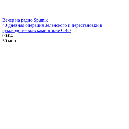
Вечер на радио Sputnik
40-дневная операция Зеленского и перестановки в
руководстве войсками в зоне СВО
00:04
50 мин