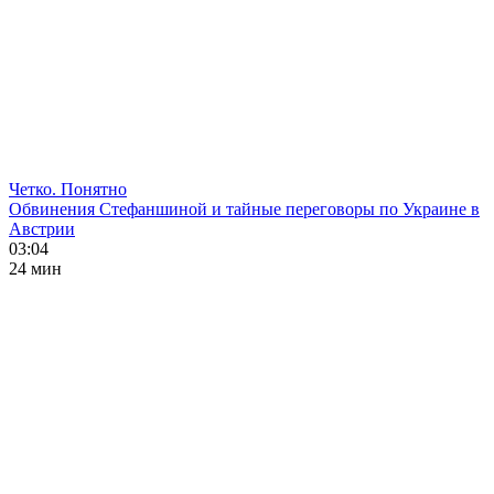
Четко. Понятно
Обвинения Стефаншиной и тайные переговоры по Украине в
Австрии
03:04
24 мин