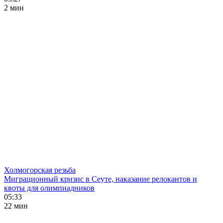
2 мин
Холмогорская резьба
Миграционный кризис в Сеуте, наказание релокантов и
квоты для олимпиадников
05:33
22 мин