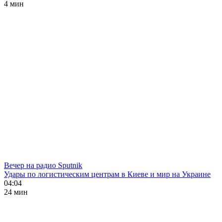
4 мин
Вечер на радио Sputnik
Удары по логистическим центрам в Киеве и мир на Украине
04:04
24 мин