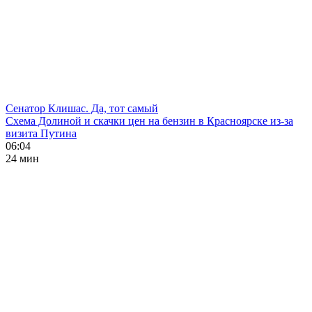
Сенатор Клишас. Да, тот самый
Схема Долиной и скачки цен на бензин в Красноярске из-за
визита Путина
06:04
24 мин