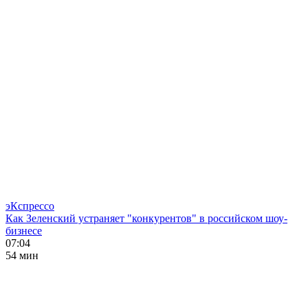
эКспрессо
Как Зеленский устраняет "конкурентов" в российском шоу-
бизнесе
07:04
54 мин