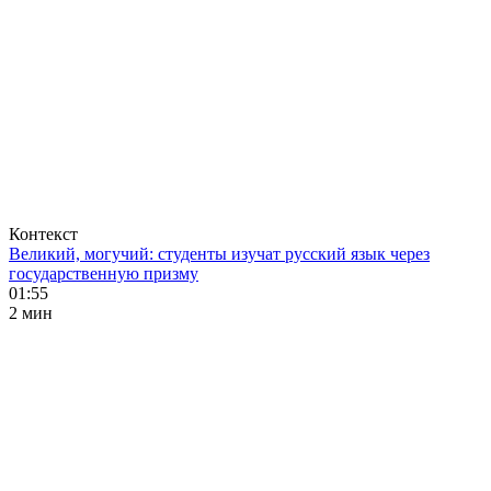
Контекст
Великий, могучий: студенты изучат русский язык через
государственную призму
01:55
2 мин