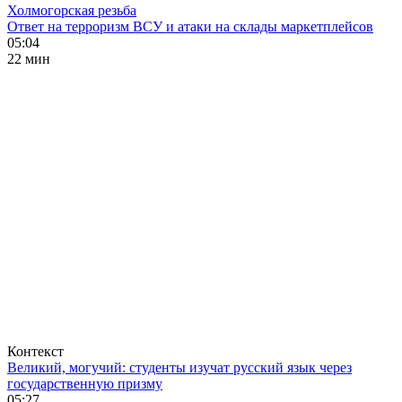
Холмогорская резьба
Ответ на терроризм ВСУ и атаки на склады маркетплейсов
05:04
22 мин
Контекст
Великий, могучий: студенты изучат русский язык через
государственную призму
05:27