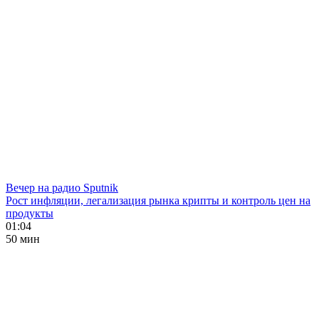
Вечер на радио Sputnik
Рост инфляции, легализация рынка крипты и контроль цен на
продукты
01:04
50 мин