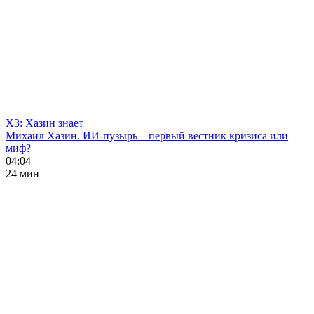
ХЗ: Хазин знает
Михаил Хазин. ИИ-пузырь – первый вестник кризиса или
миф?
04:04
24 мин