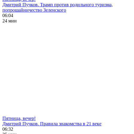
Дмитрий Пучков. Трамп против родильного туризма,
попрошайничество Зеленского
06:04
24 мин
Пятница, вечер!
Дмитрий Пучков. Правила знакомства в 21 веке
06:32