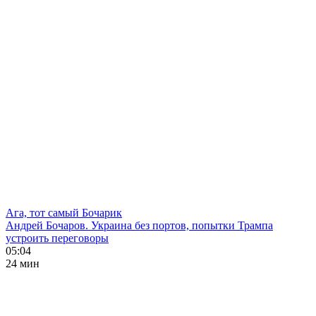
Ага, тот самый Бочарик
Андрей Бочаров. Украина без портов, попытки Трампа
устроить переговоры
05:04
24 мин