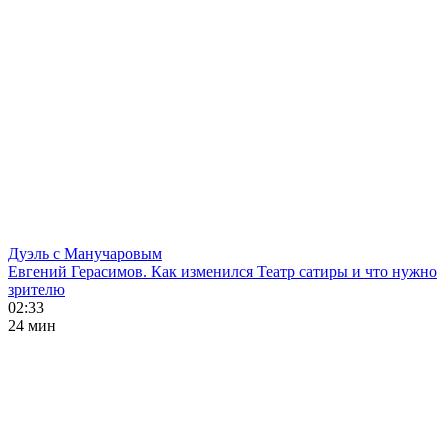
Дуэль с Манучаровым
Евгений Герасимов. Как изменился Театр сатиры и что нужно
зрителю
02:33
24 мин