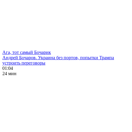
Ага, тот самый Бочарик
Андрей Бочаров. Украина без портов, попытки Трампа
устроить переговоры
01:04
24 мин