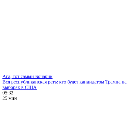
Ага, тот самый Бочарик
Вся республиканская рать: кто будет кандидатом Трампа на
выборах в США
05:32
25 мин