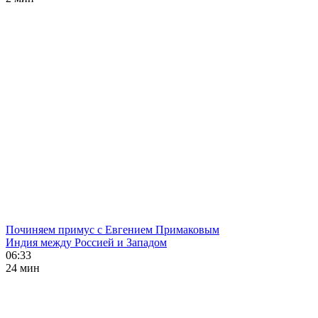
Починяем примус с Евгением Примаковым
Индия между Россией и Западом
06:33
24 мин