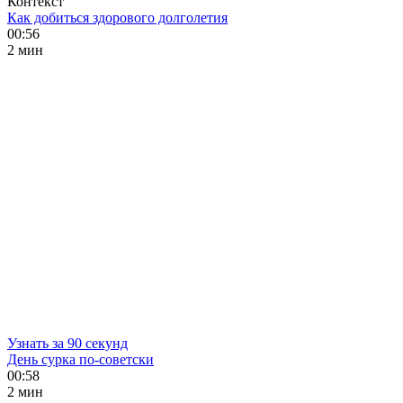
Контекст
Как добиться здорового долголетия
00:56
2 мин
Узнать за 90 секунд
День сурка по-советски
00:58
2 мин