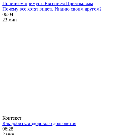
Починяем примус с Евгением Примаковым
Почему все хотят видеть Индию своим другом?
06:04
23 мин
Контекст
Как добиться здорового долголетия
06:28
2 мин