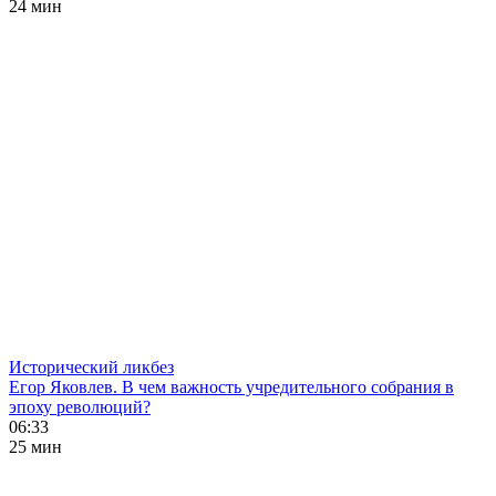
24 мин
Исторический ликбез
Егор Яковлев. В чем важность учредительного собрания в
эпоху революций?
06:33
25 мин