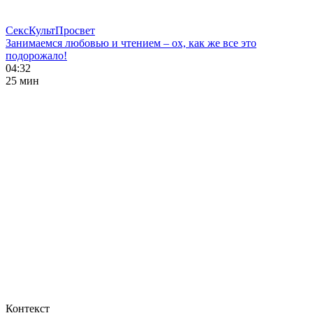
СексКультПросвет
Занимаемся любовью и чтением – ох, как же все это
подорожало!
04:32
25 мин
Контекст