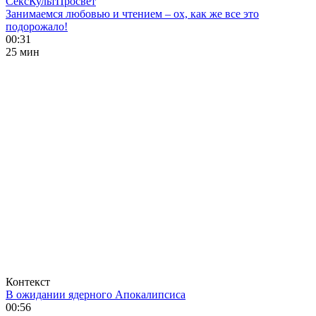
СексКультПросвет
Занимаемся любовью и чтением – ох, как же все это
подорожало!
00:31
25 мин
Контекст
В ожидании ядерного Апокалипсиса
00:56