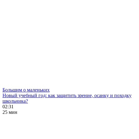
Большим о маленьких
Новый учебный год: как защитить зрение, осанку и походку
школьника?
02:31
25 мин