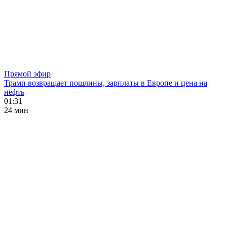
Прямой эфир
Трамп возвращает пошлины, зарплаты в Европе и цена на
нефть
01:31
24 мин