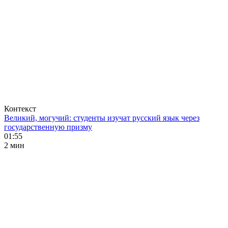
Контекст
Великий, могучий: студенты изучат русский язык через
государственную призму
01:55
2 мин