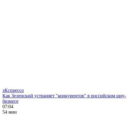
эКспрессо
Как Зеленский устраняет "конкурентов" в российском шоу-
бизнесе
07:04
54 мин