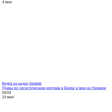
4 мин
Вечер на радио Sputnik
Удары по логистическим центрам в Киеве и мир на Украине
04:04
24 мин