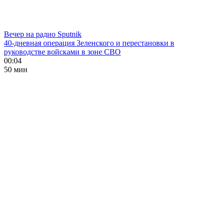
Вечер на радио Sputnik
40-дневная операция Зеленского и перестановки в
руководстве войсками в зоне СВО
00:04
50 мин