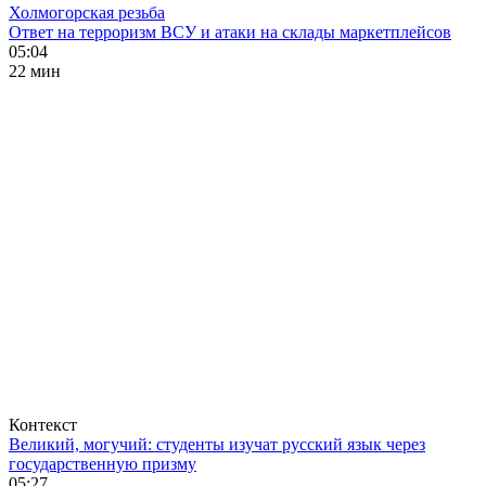
Холмогорская резьба
Ответ на терроризм ВСУ и атаки на склады маркетплейсов
05:04
22 мин
Контекст
Великий, могучий: студенты изучат русский язык через
государственную призму
05:27