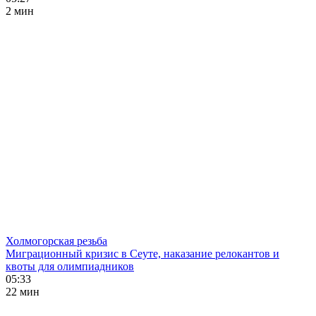
2 мин
Холмогорская резьба
Миграционный кризис в Сеуте, наказание релокантов и
квоты для олимпиадников
05:33
22 мин