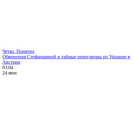
Четко. Понятно
Обвинения Стефаншиной и тайные переговоры по Украине в
Австрии
03:04
24 мин