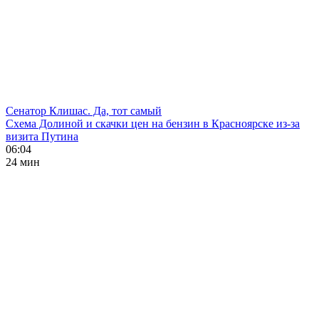
Сенатор Клишас. Да, тот самый
Схема Долиной и скачки цен на бензин в Красноярске из-за
визита Путина
06:04
24 мин