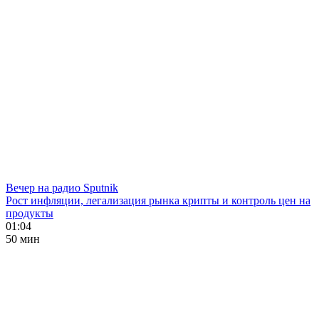
Вечер на радио Sputnik
Рост инфляции, легализация рынка крипты и контроль цен на
продукты
01:04
50 мин