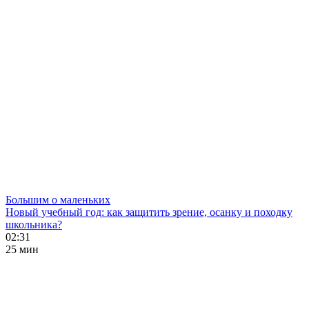
Большим о маленьких
Новый учебный год: как защитить зрение, осанку и походку
школьника?
02:31
25 мин