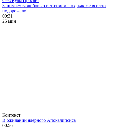
СексКультПросвет
Занимаемся любовью и чтением – ох, как же все это
подорожало!
00:31
25 мин
Контекст
В ожидании ядерного Апокалипсиса
00:56