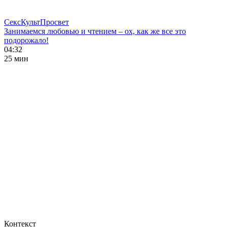
СексКультПросвет
Занимаемся любовью и чтением – ох, как же все это
подорожало!
04:32
25 мин
Контекст