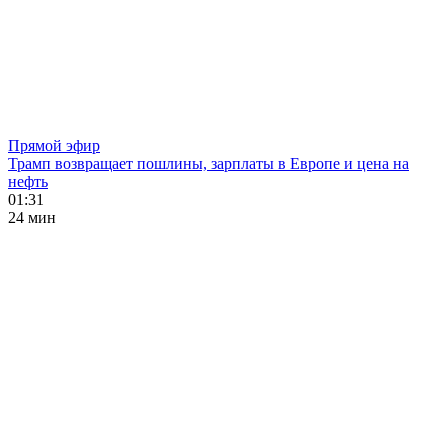
Прямой эфир
Трамп возвращает пошлины, зарплаты в Европе и цена на
нефть
01:31
24 мин