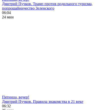
Дмитрий Пучков. Трамп против родильного туризма,
попрошайничество Зеленского
06:04
24 мин
Пятница, вечер!
Дмитрий Пучков. Правила знакомства в 21 веке
06:32