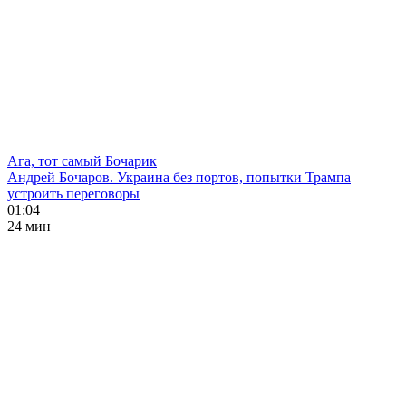
Ага, тот самый Бочарик
Андрей Бочаров. Украина без портов, попытки Трампа
устроить переговоры
01:04
24 мин