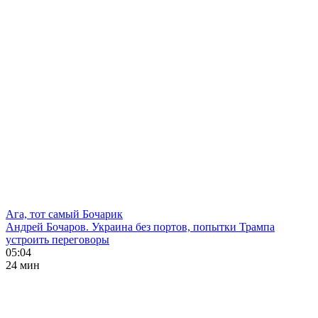
Ага, тот самый Бочарик
Андрей Бочаров. Украина без портов, попытки Трампа
устроить переговоры
05:04
24 мин