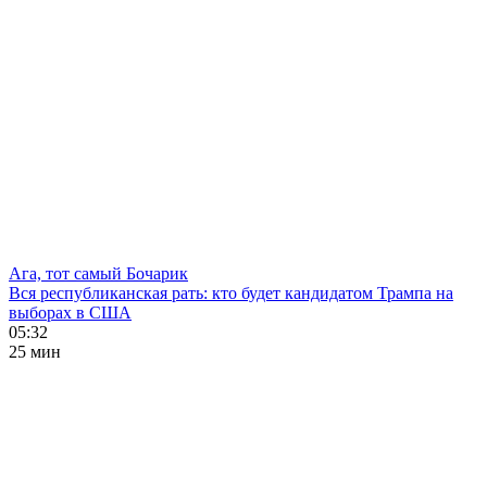
Ага, тот самый Бочарик
Вся республиканская рать: кто будет кандидатом Трампа на
выборах в США
05:32
25 мин