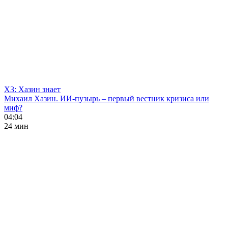
ХЗ: Хазин знает
Михаил Хазин. ИИ-пузырь – первый вестник кризиса или
миф?
04:04
24 мин