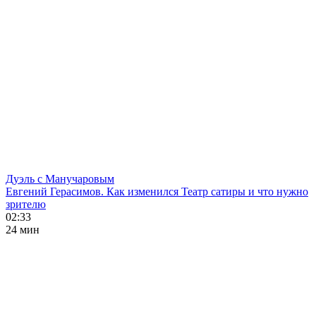
Дуэль с Манучаровым
Евгений Герасимов. Как изменился Театр сатиры и что нужно
зрителю
02:33
24 мин