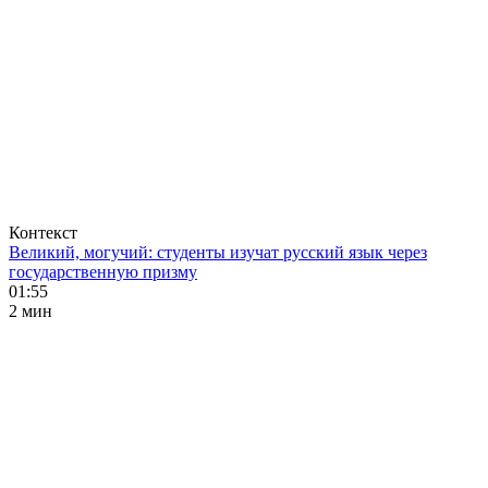
Контекст
Великий, могучий: студенты изучат русский язык через
государственную призму
01:55
2 мин