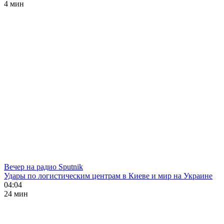
4 мин
Вечер на радио Sputnik
Удары по логистическим центрам в Киеве и мир на Украине
04:04
24 мин