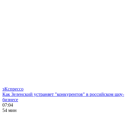
эКспрессо
Как Зеленский устраняет "конкурентов" в российском шоу-
бизнесе
07:04
54 мин