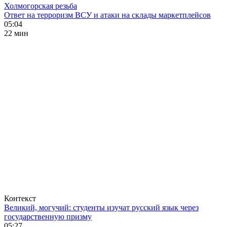
Холмогорская резьба
Ответ на терроризм ВСУ и атаки на склады маркетплейсов
05:04
22 мин
Контекст
Великий, могучий: студенты изучат русский язык через
государственную призму
05:27