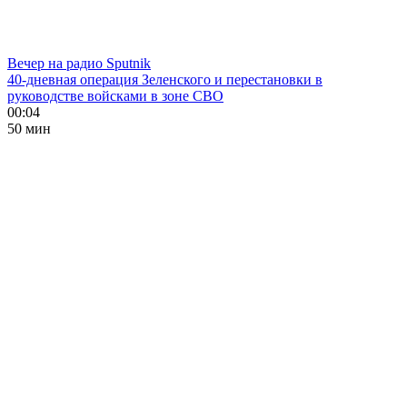
Вечер на радио Sputnik
40-дневная операция Зеленского и перестановки в
руководстве войсками в зоне СВО
00:04
50 мин