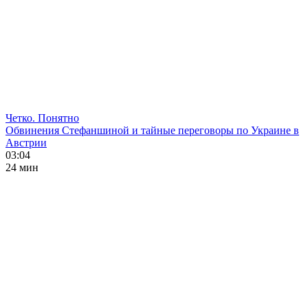
Четко. Понятно
Обвинения Стефаншиной и тайные переговоры по Украине в
Австрии
03:04
24 мин