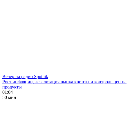
Вечер на радио Sputnik
Рост инфляции, легализация рынка крипты и контроль цен на
продукты
01:04
50 мин