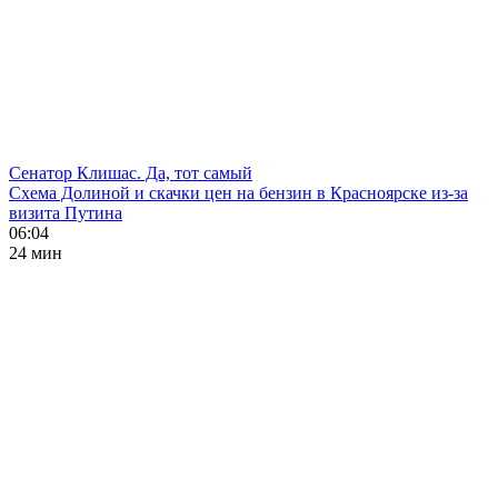
Сенатор Клишас. Да, тот самый
Схема Долиной и скачки цен на бензин в Красноярске из-за
визита Путина
06:04
24 мин