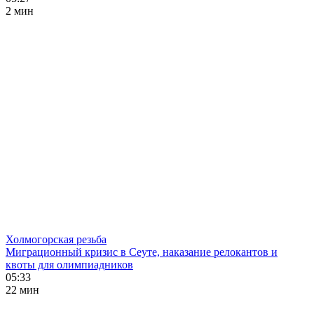
2 мин
Холмогорская резьба
Миграционный кризис в Сеуте, наказание релокантов и
квоты для олимпиадников
05:33
22 мин