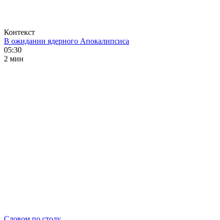
Контекст
В ожидании ядерного Апокалипсиса
05:30
2 мин
Словом по столу