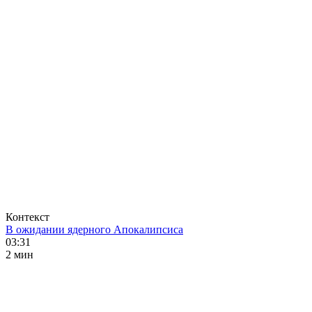
Контекст
В ожидании ядерного Апокалипсиса
03:31
2 мин