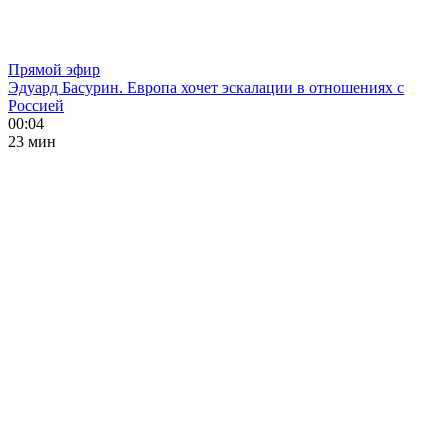
Прямой эфир
Эдуард Басурин. Европа хочет эскалации в отношениях с
Россией
00:04
23 мин