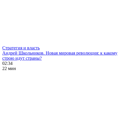
Стратегия и власть
Андрей Школьников. Новая мировая революция: к какому
строю идут страны?
02:34
22 мин