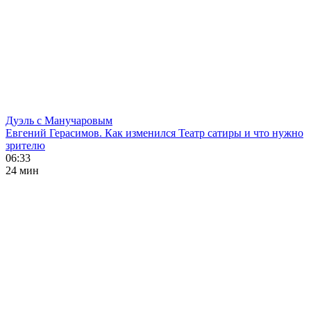
Дуэль с Манучаровым
Евгений Герасимов. Как изменился Театр сатиры и что нужно
зрителю
06:33
24 мин