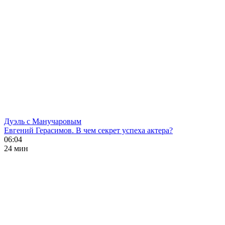
Дуэль с Манучаровым
Евгений Герасимов. В чем секрет успеха актера?
06:04
24 мин