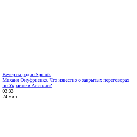
Вечер на радио Sputnik
Михаил Онуфриенко. Что известно о закрытых переговорах
по Украине в Австрии?
03:33
24 мин