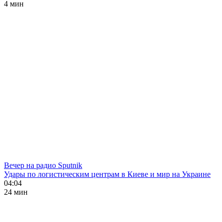
4 мин
Вечер на радио Sputnik
Удары по логистическим центрам в Киеве и мир на Украине
04:04
24 мин