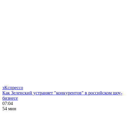
эКспрессо
Как Зеленский устраняет "конкурентов" в российском шоу-
бизнесе
07:04
54 мин