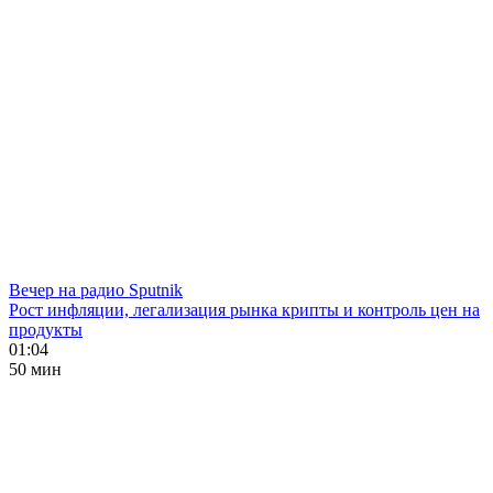
Вечер на радио Sputnik
Рост инфляции, легализация рынка крипты и контроль цен на
продукты
01:04
50 мин