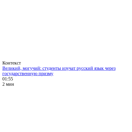
Контекст
Великий, могучий: студенты изучат русский язык через
государственную призму
01:55
2 мин