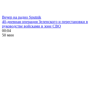
Вечер на радио Sputnik
40-дневная операция Зеленского и перестановки в
руководстве войсками в зоне СВО
00:04
50 мин