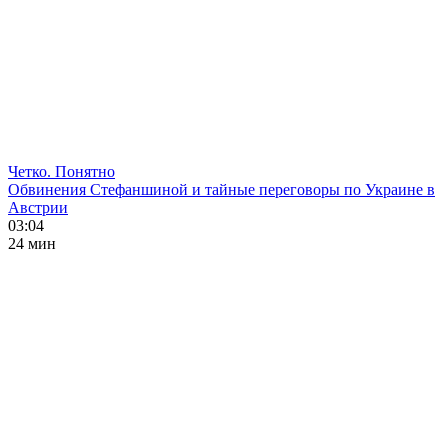
Четко. Понятно
Обвинения Стефаншиной и тайные переговоры по Украине в
Австрии
03:04
24 мин