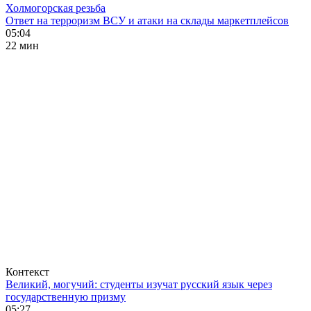
Холмогорская резьба
Ответ на терроризм ВСУ и атаки на склады маркетплейсов
05:04
22 мин
Контекст
Великий, могучий: студенты изучат русский язык через
государственную призму
05:27