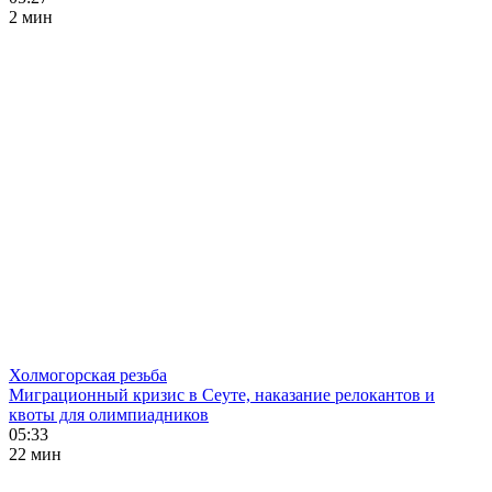
2 мин
Холмогорская резьба
Миграционный кризис в Сеуте, наказание релокантов и
квоты для олимпиадников
05:33
22 мин