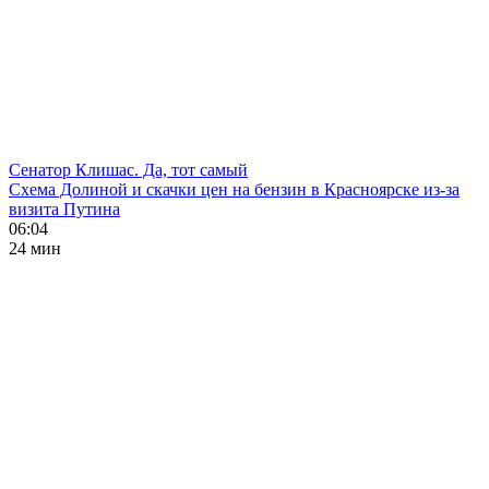
Сенатор Клишас. Да, тот самый
Схема Долиной и скачки цен на бензин в Красноярске из-за
визита Путина
06:04
24 мин