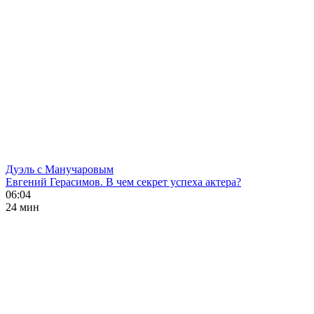
Дуэль с Манучаровым
Евгений Герасимов. В чем секрет успеха актера?
06:04
24 мин