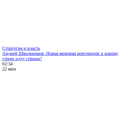
Стратегия и власть
Андрей Школьников. Новая мировая революция: к какому
строю идут страны?
02:34
22 мин