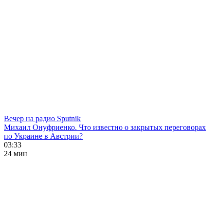
Вечер на радио Sputnik
Михаил Онуфриенко. Что известно о закрытых переговорах
по Украине в Австрии?
03:33
24 мин