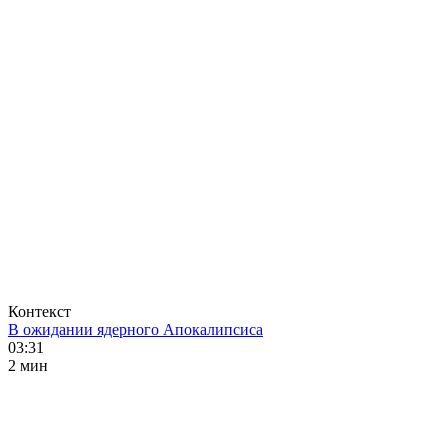
Контекст
В ожидании ядерного Апокалипсиса
03:31
2 мин