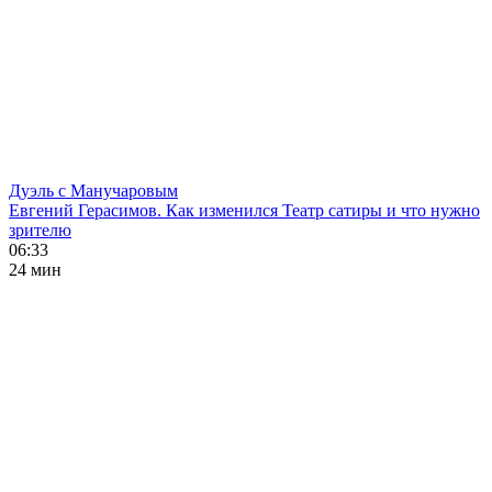
Дуэль с Манучаровым
Евгений Герасимов. Как изменился Театр сатиры и что нужно
зрителю
06:33
24 мин