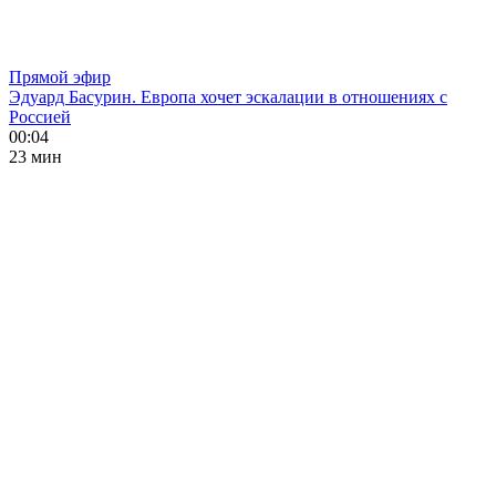
Прямой эфир
Эдуард Басурин. Европа хочет эскалации в отношениях с
Россией
00:04
23 мин