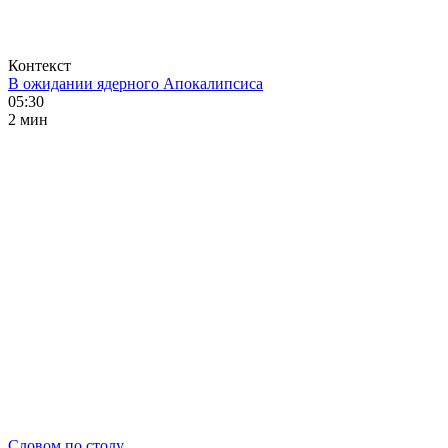
Контекст
В ожидании ядерного Апокалипсиса
05:30
2 мин
Словом по столу