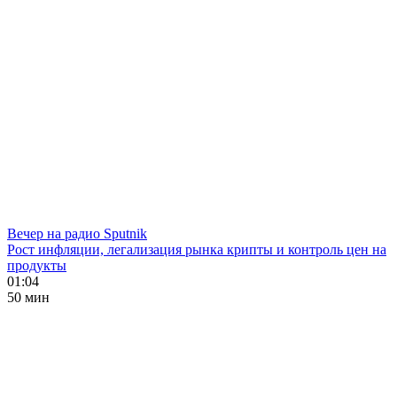
Вечер на радио Sputnik
Рост инфляции, легализация рынка крипты и контроль цен на
продукты
01:04
50 мин