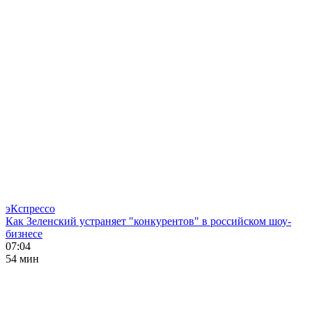
эКспрессо
Как Зеленский устраняет "конкурентов" в российском шоу-
бизнесе
07:04
54 мин