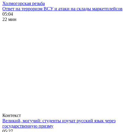
Холмогорская резьба
Ответ на терроризм ВСУ и атаки на склады маркетплейсов
05:04
22 мин
Контекст
Великий, могучий: студенты изучат русский язык через
государственную призму
05:27