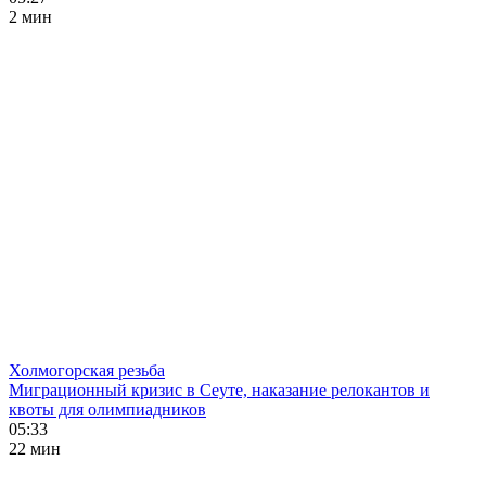
2 мин
Холмогорская резьба
Миграционный кризис в Сеуте, наказание релокантов и
квоты для олимпиадников
05:33
22 мин