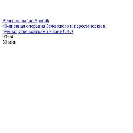
Вечер на радио Sputnik
40-дневная операция Зеленского и перестановки в
руководстве войсками в зоне СВО
00:04
50 мин