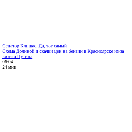
Сенатор Клишас. Да, тот самый
Схема Долиной и скачки цен на бензин в Красноярске из-за
визита Путина
06:04
24 мин