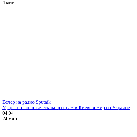
4 мин
Вечер на радио Sputnik
Удары по логистическим центрам в Киеве и мир на Украине
04:04
24 мин