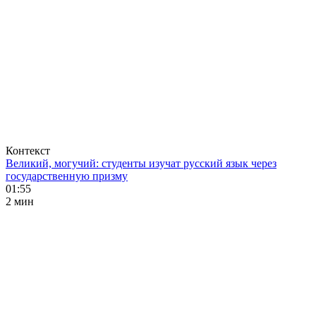
Контекст
Великий, могучий: студенты изучат русский язык через
государственную призму
01:55
2 мин