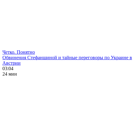
Четко. Понятно
Обвинения Стефаншиной и тайные переговоры по Украине в
Австрии
03:04
24 мин