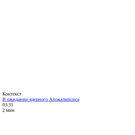
Контекст
В ожидании ядерного Апокалипсиса
03:31
2 мин