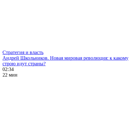
Стратегия и власть
Андрей Школьников. Новая мировая революция: к какому
строю идут страны?
02:34
22 мин