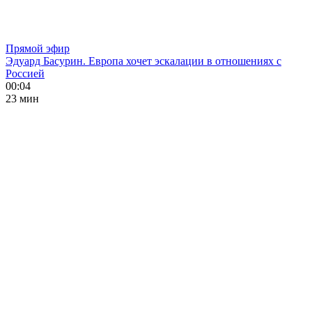
Прямой эфир
Эдуард Басурин. Европа хочет эскалации в отношениях с
Россией
00:04
23 мин