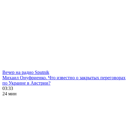
Вечер на радио Sputnik
Михаил Онуфриенко. Что известно о закрытых переговорах
по Украине в Австрии?
03:33
24 мин