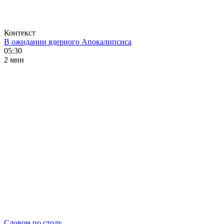
Контекст
В ожидании ядерного Апокалипсиса
05:30
2 мин
Словом по столу