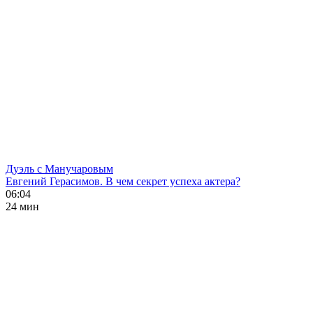
Дуэль с Манучаровым
Евгений Герасимов. В чем секрет успеха актера?
06:04
24 мин