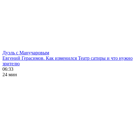
Дуэль с Манучаровым
Евгений Герасимов. Как изменился Театр сатиры и что нужно
зрителю
06:33
24 мин