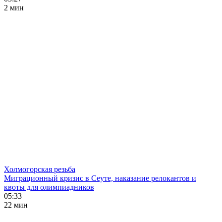
2 мин
Холмогорская резьба
Миграционный кризис в Сеуте, наказание релокантов и
квоты для олимпиадников
05:33
22 мин