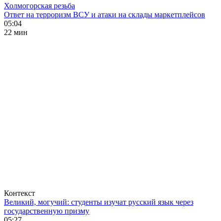
Холмогорская резьба
Ответ на терроризм ВСУ и атаки на склады маркетплейсов
05:04
22 мин
Контекст
Великий, могучий: студенты изучат русский язык через
государственную призму
05:27