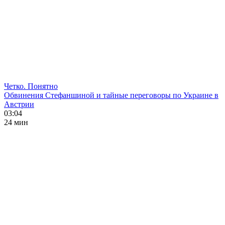
Четко. Понятно
Обвинения Стефаншиной и тайные переговоры по Украине в
Австрии
03:04
24 мин