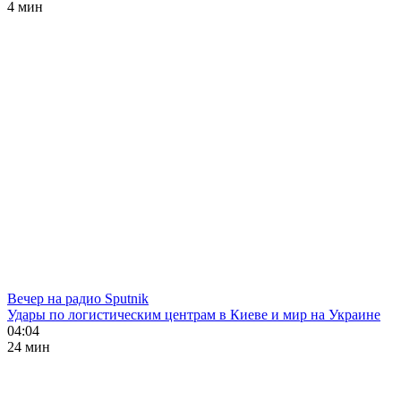
4 мин
Вечер на радио Sputnik
Удары по логистическим центрам в Киеве и мир на Украине
04:04
24 мин