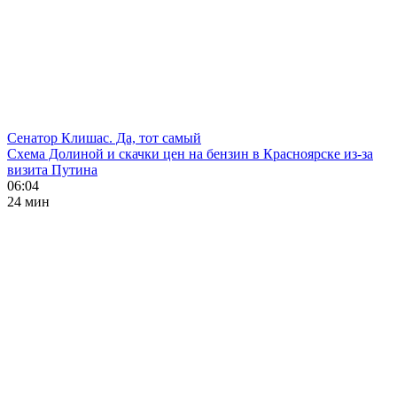
Сенатор Клишас. Да, тот самый
Схема Долиной и скачки цен на бензин в Красноярске из-за
визита Путина
06:04
24 мин