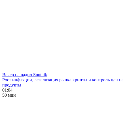
Вечер на радио Sputnik
Рост инфляции, легализация рынка крипты и контроль цен на
продукты
01:04
50 мин