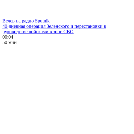
Вечер на радио Sputnik
40-дневная операция Зеленского и перестановки в
руководстве войсками в зоне СВО
00:04
50 мин