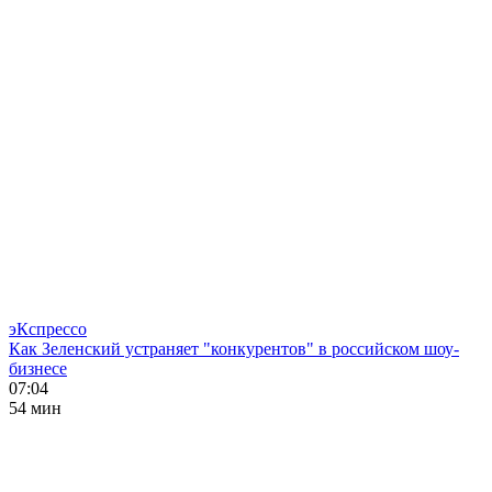
эКспрессо
Как Зеленский устраняет "конкурентов" в российском шоу-
бизнесе
07:04
54 мин