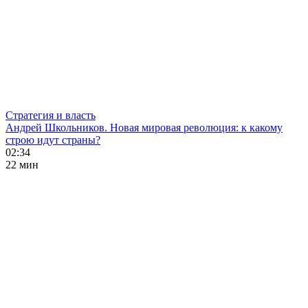
Стратегия и власть
Андрей Школьников. Новая мировая революция: к какому
строю идут страны?
02:34
22 мин