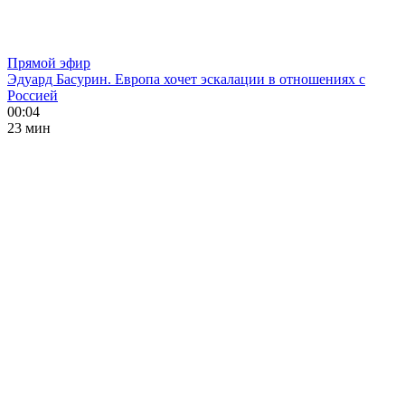
Прямой эфир
Эдуард Басурин. Европа хочет эскалации в отношениях с
Россией
00:04
23 мин