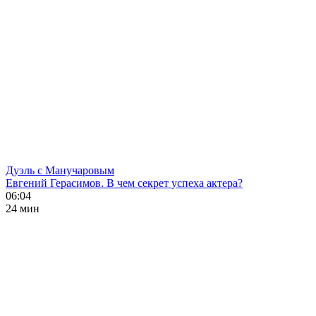
Дуэль с Манучаровым
Евгений Герасимов. В чем секрет успеха актера?
06:04
24 мин