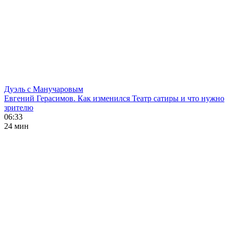
Дуэль с Манучаровым
Евгений Герасимов. Как изменился Театр сатиры и что нужно
зрителю
06:33
24 мин