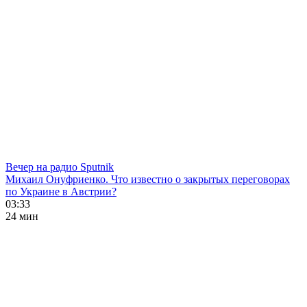
Вечер на радио Sputnik
Михаил Онуфриенко. Что известно о закрытых переговорах
по Украине в Австрии?
03:33
24 мин