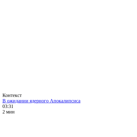
Контекст
В ожидании ядерного Апокалипсиса
03:31
2 мин