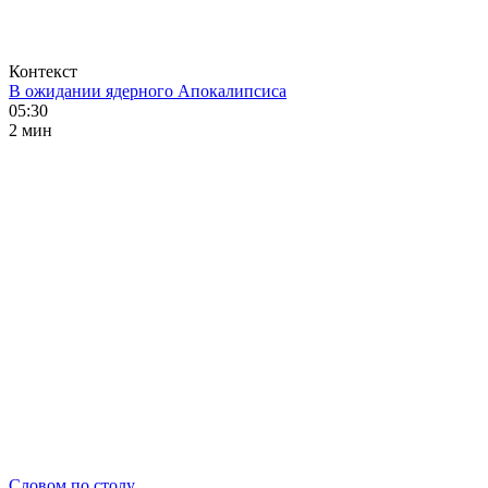
Контекст
В ожидании ядерного Апокалипсиса
05:30
2 мин
Словом по столу