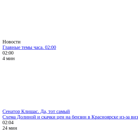
Новости
Главные темы часа. 02:00
02:00
4 мин
Сенатор Клишас. Да, тот самый
Схема Долиной и скачки цен на бензин в Красноярске из-за ви
02:04
24 мин