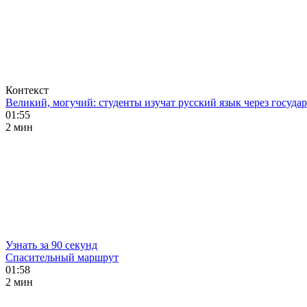
Контекст
Великий, могучий: студенты изучат русский язык через госуд
01:55
2 мин
Узнать за 90 секунд
Спасительный маршрут
01:58
2 мин