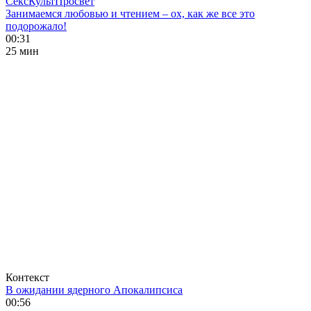
СексКультПросвет
Занимаемся любовью и чтением – ох, как же все это
подорожало!
00:31
25 мин
Контекст
В ожидании ядерного Апокалипсиса
00:56