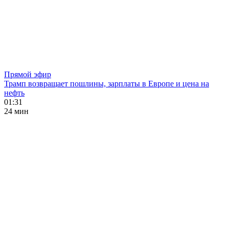
Прямой эфир
Трамп возвращает пошлины, зарплаты в Европе и цена на
нефть
01:31
24 мин