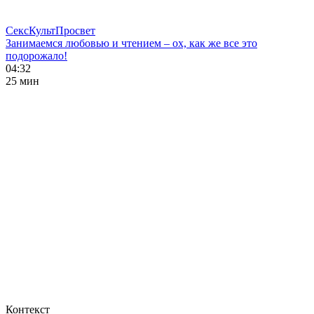
СексКультПросвет
Занимаемся любовью и чтением – ох, как же все это
подорожало!
04:32
25 мин
Контекст