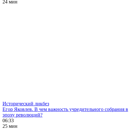
24 мин
Исторический ликбез
Егор Яковлев. В чем важность учредительного собрания в
эпоху революций?
06:33
25 мин