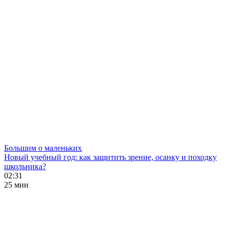
Большим о маленьких
Новый учебный год: как защитить зрение, осанку и походку
школьника?
02:31
25 мин